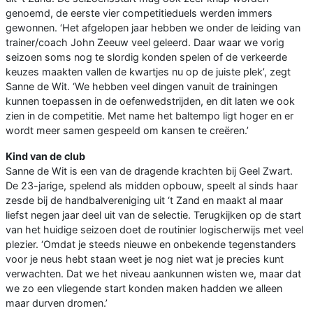
genoemd, de eerste vier competitieduels werden immers
gewonnen. ‘Het afgelopen jaar hebben we onder de leiding van
trainer/coach John Zeeuw veel geleerd. Daar waar we vorig
seizoen soms nog te slordig konden spelen of de verkeerde
keuzes maakten vallen de kwartjes nu op de juiste plek’, zegt
Sanne de Wit. ‘We hebben veel dingen vanuit de trainingen
kunnen toepassen in de oefenwedstrijden, en dit laten we ook
zien in de competitie. Met name het baltempo ligt hoger en er
wordt meer samen gespeeld om kansen te creëren.’
Kind van de club
Sanne de Wit is een van de dragende krachten bij Geel Zwart.
De 23-jarige, spelend als midden opbouw, speelt al sinds haar
zesde bij de handbalvereniging uit ‘t Zand en maakt al maar
liefst negen jaar deel uit van de selectie. Terugkijken op de start
van het huidige seizoen doet de routinier logischerwijs met veel
plezier. ‘Omdat je steeds nieuwe en onbekende tegenstanders
voor je neus hebt staan weet je nog niet wat je precies kunt
verwachten. Dat we het niveau aankunnen wisten we, maar dat
we zo een vliegende start konden maken hadden we alleen
maar durven dromen.’