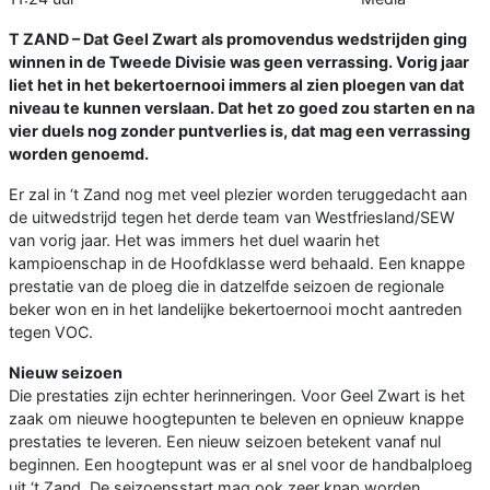
T ZAND – Dat Geel Zwart als promovendus wedstrijden ging
winnen in de Tweede Divisie was geen verrassing. Vorig jaar
liet het in het bekertoernooi immers al zien ploegen van dat
niveau te kunnen verslaan. Dat het zo goed zou starten en na
vier duels nog zonder puntverlies is, dat mag een verrassing
worden genoemd.
Er zal in ‘t Zand nog met veel plezier worden teruggedacht aan
de uitwedstrijd tegen het derde team van Westfriesland/SEW
van vorig jaar. Het was immers het duel waarin het
kampioenschap in de Hoofdklasse werd behaald. Een knappe
prestatie van de ploeg die in datzelfde seizoen de regionale
beker won en in het landelijke bekertoernooi mocht aantreden
tegen VOC.
Nieuw seizoen
Die prestaties zijn echter herinneringen. Voor Geel Zwart is het
zaak om nieuwe hoogtepunten te beleven en opnieuw knappe
prestaties te leveren. Een nieuw seizoen betekent vanaf nul
beginnen. Een hoogtepunt was er al snel voor de handbalploeg
uit ‘t Zand. De seizoensstart mag ook zeer knap worden