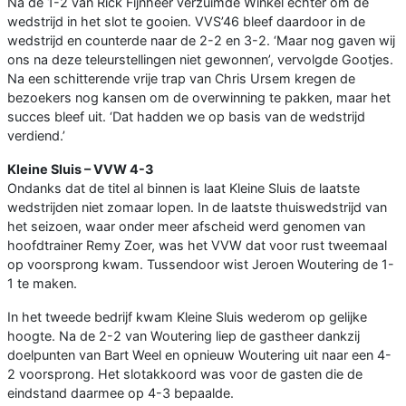
Na de 1-2 van Rick Fijnheer verzuimde Winkel echter om de
wedstrijd in het slot te gooien. VVS’46 bleef daardoor in de
wedstrijd en counterde naar de 2-2 en 3-2. ‘Maar nog gaven wij
ons na deze teleurstellingen niet gewonnen’, vervolgde Gootjes.
Na een schitterende vrije trap van Chris Ursem kregen de
bezoekers nog kansen om de overwinning te pakken, maar het
succes bleef uit. ‘Dat hadden we op basis van de wedstrijd
verdiend.’
Kleine Sluis – VVW 4-3
Ondanks dat de titel al binnen is laat Kleine Sluis de laatste
wedstrijden niet zomaar lopen. In de laatste thuiswedstrijd van
het seizoen, waar onder meer afscheid werd genomen van
hoofdtrainer Remy Zoer, was het VVW dat voor rust tweemaal
op voorsprong kwam. Tussendoor wist Jeroen Woutering de 1-
1 te maken.
In het tweede bedrijf kwam Kleine Sluis wederom op gelijke
hoogte. Na de 2-2 van Woutering liep de gastheer dankzij
doelpunten van Bart Weel en opnieuw Woutering uit naar een 4-
2 voorsprong. Het slotakkoord was voor de gasten die de
eindstand daarmee op 4-3 bepaalde.