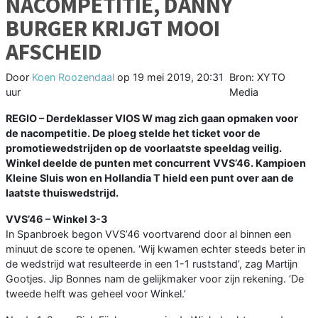
NACOMPETITIE, DANNY
BURGER KRIJGT MOOI
AFSCHEID
Door
Koen Roozendaal
op
19 mei 2019, 20:31
Bron: XYTO
uur
Media
REGIO – Derdeklasser VIOS W mag zich gaan opmaken voor
de nacompetitie. De ploeg stelde het ticket voor de
promotiewedstrijden op de voorlaatste speeldag veilig.
Winkel deelde de punten met concurrent VVS’46. Kampioen
Kleine Sluis won en Hollandia T hield een punt over aan de
laatste thuiswedstrijd.
VVS’46 – Winkel 3-3
In Spanbroek begon VVS’46 voortvarend door al binnen een
minuut de score te openen. ‘Wij kwamen echter steeds beter in
de wedstrijd wat resulteerde in een 1-1 ruststand’, zag Martijn
Gootjes. Jip Bonnes nam de gelijkmaker voor zijn rekening. ‘De
tweede helft was geheel voor Winkel.’