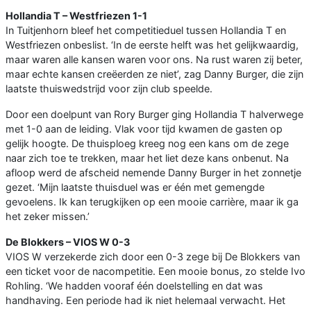
Hollandia T – Westfriezen 1-1
In Tuitjenhorn bleef het competitieduel tussen Hollandia T en
Westfriezen onbeslist. ‘In de eerste helft was het gelijkwaardig,
maar waren alle kansen waren voor ons. Na rust waren zij beter,
maar echte kansen creëerden ze niet’, zag Danny Burger, die zijn
laatste thuiswedstrijd voor zijn club speelde.
Door een doelpunt van Rory Burger ging Hollandia T halverwege
met 1-0 aan de leiding. Vlak voor tijd kwamen de gasten op
gelijk hoogte. De thuisploeg kreeg nog een kans om de zege
naar zich toe te trekken, maar het liet deze kans onbenut. Na
afloop werd de afscheid nemende Danny Burger in het zonnetje
gezet. ‘Mijn laatste thuisduel was er één met gemengde
gevoelens. Ik kan terugkijken op een mooie carrière, maar ik ga
het zeker missen.’
De Blokkers – VIOS W 0-3
VIOS W verzekerde zich door een 0-3 zege bij De Blokkers van
een ticket voor de nacompetitie. Een mooie bonus, zo stelde Ivo
Rohling. ‘We hadden vooraf één doelstelling en dat was
handhaving. Een periode had ik niet helemaal verwacht. Het