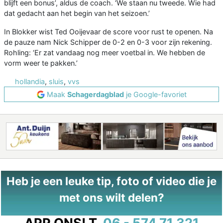
blijft een bonus’, aldus de coach. ‘We staan nu tweede. Wie had
dat gedacht aan het begin van het seizoen.’
In Blokker wist Ted Ooijevaar de score voor rust te openen. Na
de pauze nam Nick Schipper de 0-2 en 0-3 voor zijn rekening.
Rohling: ‘Er zat vandaag nog meer voetbal in. We hebben de
vorm weer te pakken.’
hollandia
,
sluis
,
vvs
Maak
Schagerdagblad
je Google-favoriet
Heb je een leuke tip, foto of video die je
met ons wilt delen?
APP ONS!
T.
06 - 574 71 321