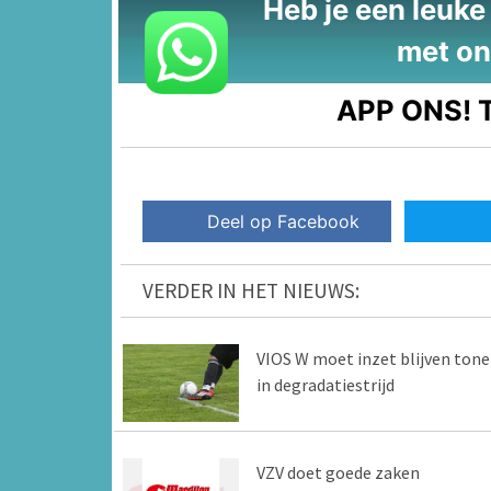
Heb je een leuke t
met on
APP ONS!
T
Deel op Facebook
VERDER IN HET NIEUWS:
VIOS W moet inzet blijven ton
in degradatiestrijd
VZV doet goede zaken