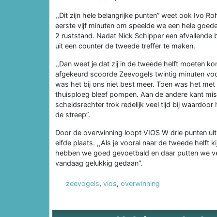
,,Dit zijn hele belangrijke punten” weet ook Ivo 
eerste vijf minuten om speelde we een hele goede 
2 ruststand. Nadat Nick Schipper een afvallende
uit een counter de tweede treffer te maken.
,,Dan weet je dat zij in de tweede helft moeten 
afgekeurd scoorde Zeevogels twintig minuten voor ti
was het bij ons niet best meer. Toen was het met
thuisploeg bleef pompen. Aan de andere kant mis
scheidsrechter trok redelijk veel tijd bij waardoo
de streep”.
Door de overwinning loopt VIOS W drie punten uit 
elfde plaats. ,,Als je vooral naar de tweede helft k
hebben we goed gevoetbald en daar putten we ve
vandaag gelukkig gedaan”.
zeevogels
,
vios
,
overwinning