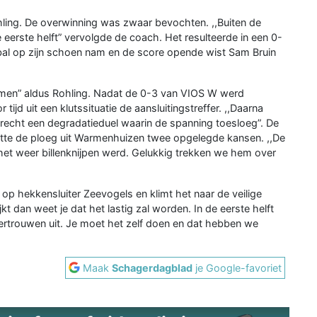
Rohling. De overwinning was zwaar bevochten. ,,Buiten de
eerste helft” vervolgde de coach. Het resulteerde in een 0-
 bal op zijn schoen nam en de score opende wist Sam Bruin
komen” aldus Rohling. Nadat de 0-3 van VIOS W werd
jd uit een klutssituatie de aansluitingstreffer. ,,Daarna
 recht een degradatieduel waarin de spanning toesloeg”. De
tte de ploeg uit Warmenhuizen twee opgelegde kansen. ,,De
r het weer billenknijpen werd. Gelukkig trekken we hem over
op hekkensluiter Zeevogels en klimt het naar de veilige
ijkt dan weet je dat het lastig zal worden. In de eerste helft
rtrouwen uit. Je moet het zelf doen en dat hebben we
Maak
Schagerdagblad
je Google-favoriet