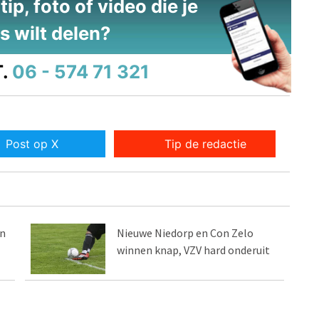
ip, foto of video die je
s wilt delen?
.
06 - 574 71 321
Post op X
Tip de redactie
en
Nieuwe Niedorp en Con Zelo
winnen knap, VZV hard onderuit