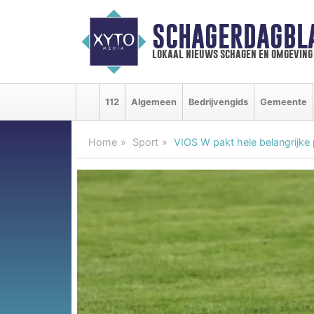
SCHAGERDAGBL
lokaal nieuws schagen en omgeving
112
Algemeen
Bedrijvengids
Gemeente
Home
Sport
VIOS W pakt hele belangrijke