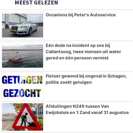
MEEST GELEZEN
Occasions bij Peter's Autoservice
Eén dode na incident op zee bij
Callantsoog, twee mensen uit water
gered en één persoon vermist
Fietser gewond bij ongeval in Schagen,
politie zoekt getuigen
Afsluitingen N249 tussen Van
Ewijcksluis en ’t Zand vanaf 31 augustus