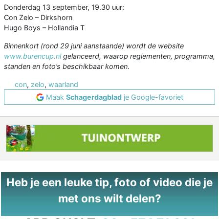
Donderdag 13 september, 19.30 uur:
Con Zelo – Dirkshorn
Hugo Boys – Hollandia T
Binnenkort (rond 29 juni aanstaande) wordt de website
www.burencup.nl
gelanceerd, waarop reglementen, programma,
standen en foto’s beschikbaar komen.
con
,
zelo
,
waarland
Maak
Schagerdagblad
je Google-favoriet
Heb je een leuke tip, foto of video die je
met ons wilt delen?