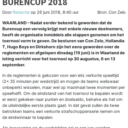
BURENCUP 2018
Door
Redactie
op
26 juni 2018, 8:40 uur
Bron: Con Zelo
WAARLAND – Nadat eerder bekend is geworden dat de
Burencup een vervolg krijgt met enkele nieuwe deelnemers,
heeft de organisatie inmiddels alle stappen genomen om het
toernooi vorm te geven. De besturen van Con Zelo, Hollandia
T, Hugo Boys en Dirkshorn zijn het eens geworden over de
reglementen en afgelopen dinsdag (19 juni) is in Waarland de
loting verricht voor het toernooi op 30 augustus, 6 en 13
september.
In de reglementen is gekozen voor een iets verkorte speeltijd
(2x 35 minuten per wedstrijd) en mogen de teams weliswaar
onbeperkt wisselen, maar wel op maximaal twee momenten per
speelhelft. Om de eindstand van het toernooi te bepalen wordt
er eerst gekeken naar punten en doelsaldo, behalve als het om
de uiteindelijke eerste plaats gaat. In dat geval zullen de twee
betrokken teams een verkorte strafschoppenserie nemen om
de eindwinnaar te bepalen.
Als toevoeging op de wedstrijden zal er een jury worden