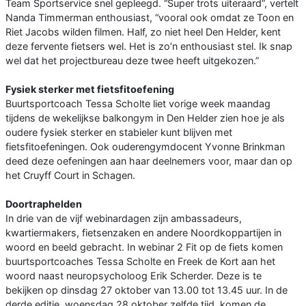
Team Sportservice snel gepleegd. “Super trots uiteraard”, vertelt
Nanda Timmerman enthousiast, “vooral ook omdat ze Toon en
Riet Jacobs wilden filmen. Half, zo niet heel Den Helder, kent
deze fervente fietsers wel. Het is zo’n enthousiast stel. Ik snap
wel dat het projectbureau deze twee heeft uitgekozen.”
Fysiek sterker met fietsfitoefening
Buurtsportcoach Tessa Scholte liet vorige week maandag
tijdens de wekelijkse balkongym in Den Helder zien hoe je als
oudere fysiek sterker en stabieler kunt blijven met
fietsfitoefeningen. Ook ouderengymdocent Yvonne Brinkman
deed deze oefeningen aan haar deelnemers voor, maar dan op
het Cruyff Court in Schagen.
Doortraphelden
In drie van de vijf webinardagen zijn ambassadeurs,
kwartiermakers, fietsenzaken en andere Noordkoppartijen in
woord en beeld gebracht. In webinar 2 Fit op de fiets komen
buurtsportcoaches Tessa Scholte en Freek de Kort aan het
woord naast neuropsycholoog Erik Scherder. Deze is te
bekijken op dinsdag 27 oktober van 13.00 tot 13.45 uur. In de
derde editie, woensdag 28 oktober zelfde tijd, komen de