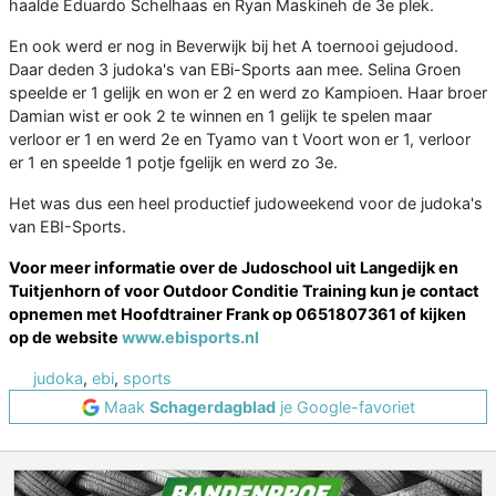
haalde Eduardo Schelhaas en Ryan Maskineh de 3e plek.
En ook werd er nog in Beverwijk bij het A toernooi gejudood.
Daar deden 3 judoka's van EBi-Sports aan mee. Selina Groen
speelde er 1 gelijk en won er 2 en werd zo Kampioen. Haar broer
Damian wist er ook 2 te winnen en 1 gelijk te spelen maar
verloor er 1 en werd 2e en Tyamo van t Voort won er 1, verloor
er 1 en speelde 1 potje fgelijk en werd zo 3e.
Het was dus een heel productief judoweekend voor de judoka's
van EBI-Sports.
Voor meer informatie over de Judoschool uit Langedijk en
Tuitjenhorn of voor Outdoor Conditie Training kun je contact
opnemen met Hoofdtrainer Frank op 0651807361 of kijken
op de website
www.ebisports.nl
judoka
,
ebi
,
sports
Maak
Schagerdagblad
je Google-favoriet