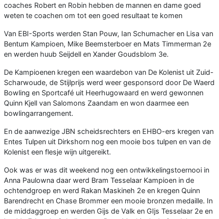
coaches Robert en Robin hebben de mannen en dame goed
weten te coachen om tot een goed resultaat te komen
Van EBI-Sports werden Stan Pouw, Ian Schumacher en Lisa van
Bentum Kampioen, Mike Beemsterboer en Mats Timmerman 2e
en werden huub Seijdell en Xander Goudsblom 3e.
De Kampioenen kregen een waardebon van De Kolenist uit Zuid-
Scharwoude, de Stijlprijs werd weer gesponsord door De Waerd
Bowling en Sportcafé uit Heerhugowaard en werd gewonnen
Quinn Kjell van Salomons Zaandam en won daarmee een
bowlingarrangement.
En de aanwezige JBN scheidsrechters en EHBO-ers kregen van
Entes Tulpen uit Dirkshorn nog een mooie bos tulpen en van de
Kolenist een flesje wijn uitgereikt.
Ook was er was dit weekend nog een ontwikkelingstoernooi in
Anna Paulowna daar werd Bram Tesselaar Kampioen in de
ochtendgroep en werd Rakan Maskineh 2e en kregen Quinn
Barendrecht en Chase Brommer een mooie bronzen medaille. In
de middaggroep en werden Gijs de Valk en GIjs Tesselaar 2e en