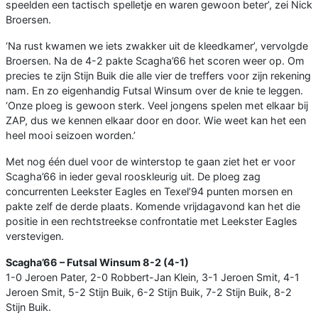
speelden een tactisch spelletje en waren gewoon beter’, zei Nick
Broersen.
‘Na rust kwamen we iets zwakker uit de kleedkamer’, vervolgde
Broersen. Na de 4-2 pakte Scagha’66 het scoren weer op. Om
precies te zijn Stijn Buik die alle vier de treffers voor zijn rekening
nam. En zo eigenhandig Futsal Winsum over de knie te leggen.
‘Onze ploeg is gewoon sterk. Veel jongens spelen met elkaar bij
ZAP, dus we kennen elkaar door en door. Wie weet kan het een
heel mooi seizoen worden.’
Met nog één duel voor de winterstop te gaan ziet het er voor
Scagha’66 in ieder geval rooskleurig uit. De ploeg zag
concurrenten Leekster Eagles en Texel’94 punten morsen en
pakte zelf de derde plaats. Komende vrijdagavond kan het die
positie in een rechtstreekse confrontatie met Leekster Eagles
verstevigen.
Scagha’66 – Futsal Winsum 8-2 (4-1)
1-0 Jeroen Pater, 2-0 Robbert-Jan Klein, 3-1 Jeroen Smit, 4-1
Jeroen Smit, 5-2 Stijn Buik, 6-2 Stijn Buik, 7-2 Stijn Buik, 8-2
Stijn Buik.