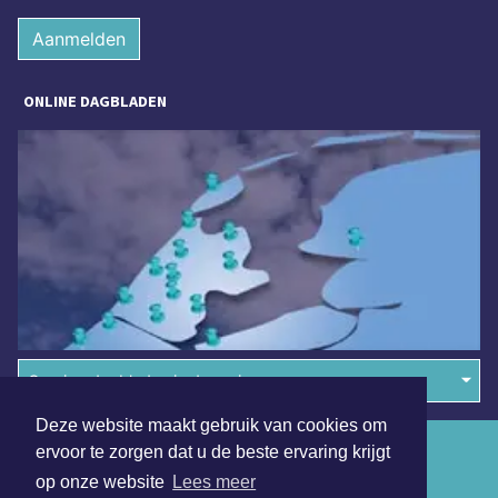
Aanmelden
ONLINE DAGBLADEN
Overige dagbladen in de regio
Deze website maakt gebruik van cookies om
Algemene voorwaarden
ervoor te zorgen dat u de beste ervaring krijgt
op onze website
Lees meer
Disclaimer