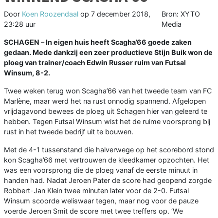
Door
Koen Roozendaal
op
7 december 2018,
Bron: XYTO
23:28 uur
Media
SCHAGEN –
In eigen huis heeft Scagha’66 goede zaken
gedaan. Mede dankzij een zeer productieve Stijn Buik won de
ploeg van trainer/coach Edwin Russer ruim van Futsal
Winsum, 8-2.
Twee weken terug won Scagha’66 van het tweede team van FC
Marlène, maar werd het na rust onnodig spannend. Afgelopen
vrijdagavond bewees de ploeg uit Schagen hier van geleerd te
hebben. Tegen Futsal Winsum wist het de ruime voorsprong bij
rust in het tweede bedrijf uit te bouwen.
Met de 4-1 tussenstand die halverwege op het scorebord stond
kon Scagha’66 met vertrouwen de kleedkamer opzochten. Het
was een voorsprong die de ploeg vanaf de eerste minuut in
handen had. Nadat Jeroen Pater de score had geopend zorgde
Robbert-Jan Klein twee minuten later voor de 2-0. Futsal
Winsum scoorde weliswaar tegen, maar nog voor de pauze
voerde Jeroen Smit de score met twee treffers op. ‘We