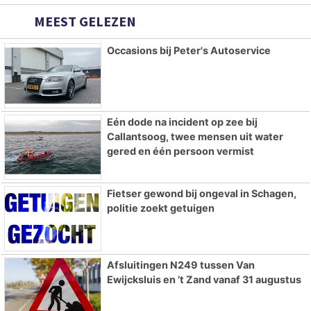
MEEST GELEZEN
Occasions bij Peter's Autoservice
Eén dode na incident op zee bij
Callantsoog, twee mensen uit water
gered en één persoon vermist
Fietser gewond bij ongeval in Schagen,
politie zoekt getuigen
Afsluitingen N249 tussen Van
Ewijcksluis en ’t Zand vanaf 31 augustus