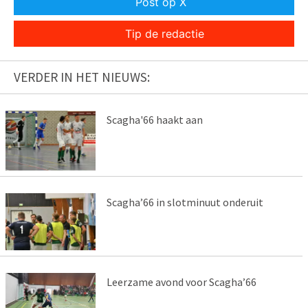
Post op X
Tip de redactie
VERDER IN HET NIEUWS:
Scagha'66 haakt aan
Scagha’66 in slotminuut onderuit
Leerzame avond voor Scagha’66