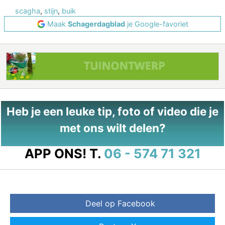
scagha
,
stijn
,
buik
Maak
Schagerdagblad
je Google-favoriet
Heb je een leuke tip, foto of video die je
met ons wilt delen?
APP ONS!
T.
06 - 574 71 321
Deel op Facebook