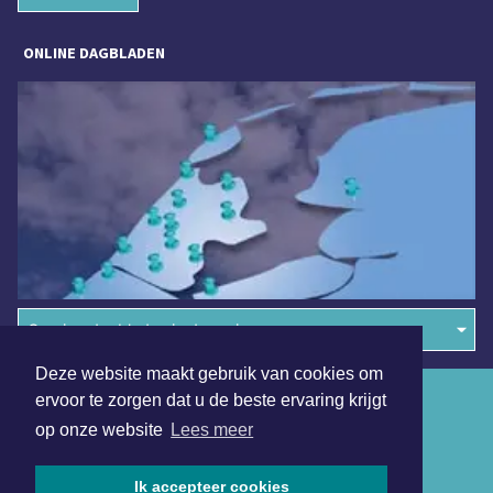
ONLINE DAGBLADEN
Overige dagbladen in de regio
Deze website maakt gebruik van cookies om
Algemene voorwaarden
ervoor te zorgen dat u de beste ervaring krijgt
op onze website
Lees meer
Disclaimer
Privacy Statement
Ik accepteer cookies