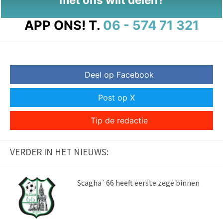
APP ONS!
T.
06 - 574 71 321
Deel op Facebook
Post op X
Tip de redactie
VERDER IN HET NIEUWS:
Scagha`66 heeft eerste zege binnen