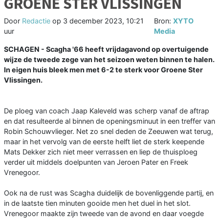
GROENE STER VLISSINGEN
Door
Redactie
op
3 december 2023, 10:21
Bron:
XYTO
uur
Media
SCHAGEN - Scagha '66 heeft vrijdagavond op overtuigende
wijze de tweede zege van het seizoen weten binnen te halen.
In eigen huis bleek men met 6-2 te sterk voor Groene Ster
Vlissingen.
De ploeg van coach Jaap Kaleveld was scherp vanaf de aftrap
en dat resulteerde al binnen de openingsminuut in een treffer van
Robin Schouwvlieger. Net zo snel deden de Zeeuwen wat terug,
maar in het vervolg van de eerste helft liet de sterk keepende
Mats Dekker zich niet meer verrassen en liep de thuisploeg
verder uit middels doelpunten van Jeroen Pater en Freek
Vrenegoor.
Ook na de rust was Scagha duidelijk de bovenliggende partij, en
in de laatste tien minuten gooide men het duel in het slot.
Vrenegoor maakte zijn tweede van de avond en daar voegde