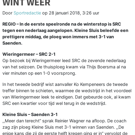
WINT WEER
Door
Sportredactie
op
28 januari 2018, 3:26 uur
REGIO
–
In de eerste speelronde na de winterstop is SRC
tegen een nederlaag aangelopen. Kleine Sluis beleefde een
prettigere middag, de ploeg won immers met 3-1 van
Saenden.
Wieringermeer – SRC 2-1
Op bezoek bij Wieringermeer leed SRC de zevende nederlaag
van het seizoen. De thuisploeg kwam via Thijs Boersma al na
vier minuten op een 1-0 voorsprong.
In het tweede bedrijf wist aanvaller Ko Kempeneers de tweede
treffer binnen te schieten, waarmee de wedstrijd in het voordeel
van Wieringermeer leek te eindigen. Dat gebeurde ook, al kwam
SRC een kwartier voor tijd wel terug in de wedstrijd.
Kleine Sluis – Saenden 3-1
,,Meer dan terecht” sprak Reinier Wagner na afloop. De coach
zag zijn ploeg Kleine Sluis met 3-1 winnen van Saenden. ,,De
enige kans die zij de eerste helft kregen ging er in” vervolgt de