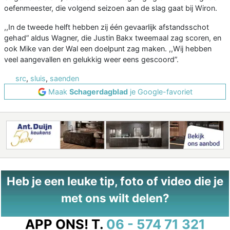
oefenmeester, die volgend seizoen aan de slag gaat bij Wiron.
,,In de tweede helft hebben zij één gevaarlijk afstandsschot
gehad” aldus Wagner, die Justin Bakx tweemaal zag scoren, en
ook Mike van der Wal een doelpunt zag maken. ,,Wij hebben
veel aangevallen en gelukkig weer eens gescoord”.
src
,
sluis
,
saenden
Maak
Schagerdagblad
je Google-favoriet
Heb je een leuke tip, foto of video die je
met ons wilt delen?
APP ONS!
T.
06 - 574 71 321