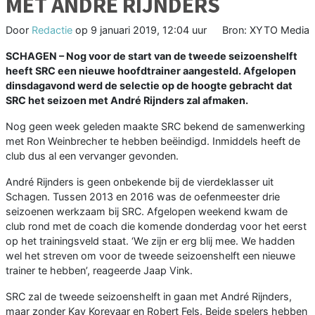
MET ANDRÉ RIJNDERS
Door
Redactie
op
9 januari 2019, 12:04 uur
Bron: XYTO Media
SCHAGEN
–
Nog voor de start van de tweede seizoenshelft
heeft SRC een nieuwe hoofdtrainer aangesteld. Afgelopen
dinsdagavond werd de selectie op de hoogte gebracht dat
SRC het seizoen met André Rijnders zal afmaken.
Nog geen week geleden maakte SRC bekend de samenwerking
met Ron Weinbrecher te hebben beëindigd. Inmiddels heeft de
club dus al een vervanger gevonden.
André Rijnders is geen onbekende bij de vierdeklasser uit
Schagen. Tussen 2013 en 2016 was de oefenmeester drie
seizoenen werkzaam bij SRC. Afgelopen weekend kwam de
club rond met de coach die komende donderdag voor het eerst
op het trainingsveld staat. ‘We zijn er erg blij mee. We hadden
wel het streven om voor de tweede seizoenshelft een nieuwe
trainer te hebben’, reageerde Jaap Vink.
SRC zal de tweede seizoenshelft in gaan met André Rijnders,
maar zonder Kay Korevaar en Robert Fels. Beide spelers hebben