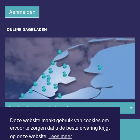
Aanmelden
ONLINE DAGBLADEN
Overige dagbladen in de regio
Deze website maakt gebruik van cookies om
Algemene voorwaarden
ervoor te zorgen dat u de beste ervaring krijgt
op onze website
Lees meer
Disclaimer