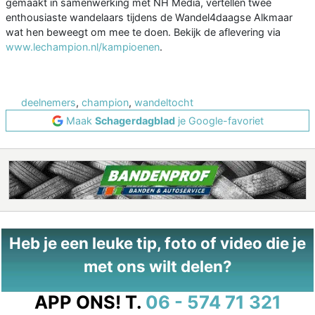
gemaakt in samenwerking met NH Media, vertellen twee
enthousiaste wandelaars tijdens de Wandel4daagse Alkmaar
wat hen beweegt om mee te doen. Bekijk de aflevering via
www.lechampion.nl/kampioenen
.
deelnemers
,
champion
,
wandeltocht
Maak
Schagerdagblad
je Google-favoriet
Heb je een leuke tip, foto of video die je
met ons wilt delen?
APP ONS!
T.
06 - 574 71 321