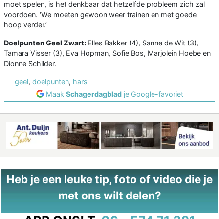
moet spelen, is het denkbaar dat hetzelfde probleem zich zal
voordoen. ‘We moeten gewoon weer trainen en met goede
hoop verder.’
Doelpunten Geel Zwart:
Elles Bakker (4), Sanne de Wit (3),
Tamara Visser (3), Eva Hopman, Sofie Bos, Marjolein Hoebe en
Dionne Schilder.
geel
,
doelpunten
,
hars
Maak
Schagerdagblad
je Google-favoriet
Heb je een leuke tip, foto of video die je
met ons wilt delen?