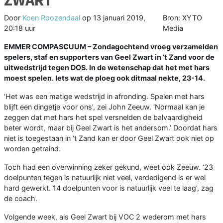
Door
Koen Roozendaal
op
13 januari 2019,
Bron: XYTO
20:18 uur
Media
EMMER COMPASCUUM –
Zondagochtend vroeg verzamelden
spelers, staf en supporters van Geel Zwart in ‘t Zand voor de
uitwedstrijd tegen DOS. In de wetenschap dat het met hars
moest spelen. Iets wat de ploeg ook ditmaal nekte, 23-14.
‘Het was een matige wedstrijd in afronding. Spelen met hars
blijft een dingetje voor ons’, zei John Zeeuw. ‘Normaal kan je
zeggen dat met hars het spel versnelden de balvaardigheid
beter wordt, maar bij Geel Zwart is het andersom.’ Doordat hars
niet is toegestaan in ‘t Zand kan er door Geel Zwart ook niet op
worden getraind.
Toch had een overwinning zeker gekund, weet ook Zeeuw. ‘23
doelpunten tegen is natuurlijk niet veel, verdedigend is er wel
hard gewerkt. 14 doelpunten voor is natuurlijk veel te laag’, zag
de coach.
Volgende week, als Geel Zwart bij VOC 2 wederom met hars