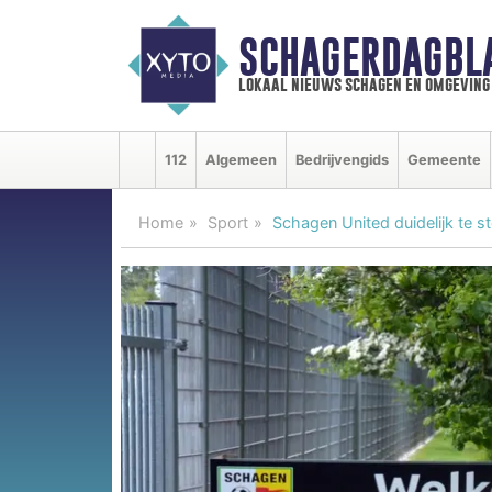
SCHAGERDAGBL
lokaal nieuws schagen en omgeving
112
Algemeen
Bedrijvengids
Gemeente
Home
Sport
Schagen United duidelijk te s