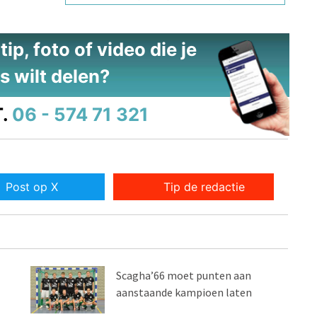
ip, foto of video die je
s wilt delen?
.
06 - 574 71 321
Post op X
Tip de redactie
Scagha’66 moet punten aan
aanstaande kampioen laten