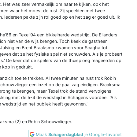
 Het was zeer vermakelijk om naar te kijken, ook het
amen waar het moest de rust. Zij speelden met twee
en. Iedereen pakte zijn rol goed op en het zag er goed uit. Ik
a’66 en Texel’94 een bikkelharde wedstrijd. De Eilanders
 zich niet van de wijs brengen. Toch keek de gastheer
 Julsing en Brent Braaksma kwamen voor Scagha tot
even dat ze het fysieke spel niet schuwden. Als je probeert
ks.’ De keer dat de spelers van de thuisploeg reageerden op
e kop in gedrukt.
 zich toe te trekken. Al twee minuten na rust trok Robin
Schouwvlieger een inzet op de paal zag eindigen. Braaksma
prong te brengen, maar Texel trok de stand vervolgens
Julsing met de 5-4 de wedstrijd in Schagens voordeel. ‘Als
 wedstrijd en het publiek heeft gewonnen.’
aaksma (2) en Robin Schouwvlieger.
Maak
Schagerdagblad
je Google-favoriet