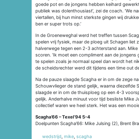
goede pot en de jongens hebben keihard gewerkt.
publiek was dolenthousiast’, zei de coach. ‘We n
viertallen, bij hun minst sterkste gingen wij drukk
ben er super trots op.’
In de Groeneweghal werd het treffen tussen Scagh
spelen vrij fysiek, maar de ploeg uit Schagen liet
halverwege tegen een 2-3 achterstand aan. Mike
scoren. ‘Ik moet een compliment aan de jongens g
te spelen zoals je normaal speel dan wordt het ni
de scheidsrechter werd dit tijdens een time out d
Na de pauze slaagde Scagha er in om de zege naar
Schouwvlieger de stand gelijk, waarna diezelfde 
slaagde er in om de thuisploeg op een 4-3 voors
gelijk. Anderhalve minuut voor tijd besliste Mike 
collectief waren we heel sterk. Het was een mooie
Scagha’66 – Texel’94 5-4
Doelpunten Scagha’66: Mike Julsing (2), Brent Br
wedstrijd
,
mike
,
scagha