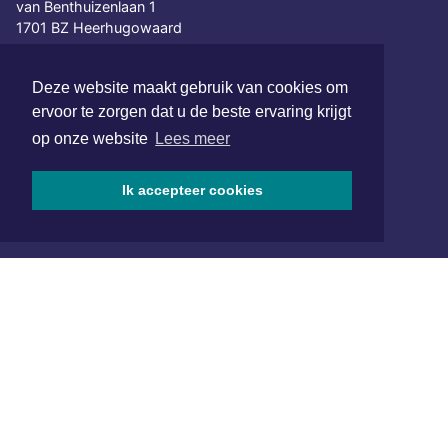
van Benthuizenlaan 1
1701 BZ Heerhugowaard
072 8200 600
Deze website maakt gebruik van cookies om
redactie@xyto.nl
ervoor te zorgen dat u de beste ervaring krijgt
www.xyto.nl
op onze website
Lees meer
SOCIAL MEDIA
Ik accepteer cookies
NIEUWSBRIEF AANMELDEN
Schrijf je in voor onze nieuwsbrief en krijg wekelijks een
samenvatting van alle gebeurtenissen uit jouw regio.
Aanmelden
ONLINE DAGBLADEN