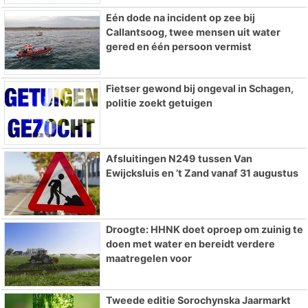
Eén dode na incident op zee bij
Callantsoog, twee mensen uit water
gered en één persoon vermist
Fietser gewond bij ongeval in Schagen,
politie zoekt getuigen
Afsluitingen N249 tussen Van
Ewijcksluis en ’t Zand vanaf 31 augustus
Droogte: HHNK doet oproep om zuinig te
doen met water en bereidt verdere
maatregelen voor
Tweede editie Sorochynska Jaarmarkt