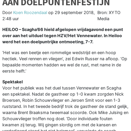
AAN DOELPUNTENFESTIJN
Door
Koen Roozendaal
op
29 september 2018,
Bron: XYTO
2:48 uur
Media
HEILOO –
Scagha’66 hield afgelopen vrijdagavond een punt
over aan het uitduel tegen HZV/Het Vennewater. In Heiloo
werd het een doelpuntrijke ontmoeting, 7-7.
‘Het was een beetje een rommelige wedstrijd en een hoop
hectiek. Veel rennen en vliegen’, zei Edwin Russer na afloop. ‘Op
bepaalde momenten hadden we wel de rust, met name in de
eerste helft.’
Spektakel
Voor het publiek was het duel tussen Vennewater en Scagha
een spektakel. Nadat de gastheer op 1-0 kwam zorgden Nick
Broersen, Robin Schouwvlieger en Jeroen Smit voor een 1-3
ruststand. In het tweede bedrijf trok de gastheer de stand gelijk,
waarna Brent Braaksma tweemaal scoorde. Ook Mike Julsing en
Schouwvlieger troffen nog doel. ‘Door individuele fouten
kwamen zij terug. Wij gingen slordig om met de kansen en
verdedigend stond het niet helemaal’, vervolgde de coach.