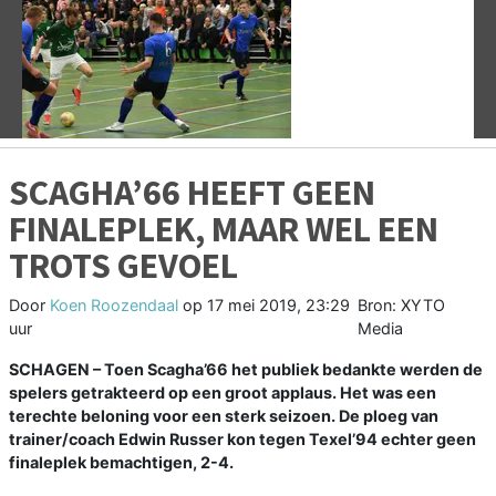
Vorige
V
SCAGHA’66 HEEFT GEEN
FINALEPLEK, MAAR WEL EEN
TROTS GEVOEL
Door
Koen Roozendaal
op
17 mei 2019, 23:29
Bron: XYTO
uur
Media
SCHAGEN –
Toen Scagha’66 het publiek bedankte werden de
spelers getrakteerd op een groot applaus. Het was een
terechte beloning voor een sterk seizoen. De ploeg van
trainer/coach Edwin Russer kon tegen Texel’94 echter geen
finaleplek bemachtigen, 2-4.