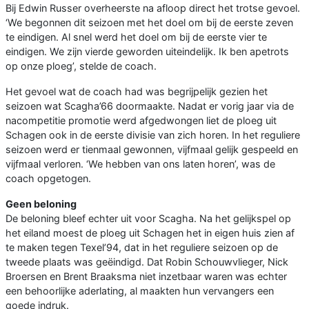
Bij Edwin Russer overheerste na afloop direct het trotse gevoel.
‘We begonnen dit seizoen met het doel om bij de eerste zeven
te eindigen. Al snel werd het doel om bij de eerste vier te
eindigen. We zijn vierde geworden uiteindelijk. Ik ben apetrots
op onze ploeg’, stelde de coach.
Het gevoel wat de coach had was begrijpelijk gezien het
seizoen wat Scagha’66 doormaakte. Nadat er vorig jaar via de
nacompetitie promotie werd afgedwongen liet de ploeg uit
Schagen ook in de eerste divisie van zich horen. In het reguliere
seizoen werd er tienmaal gewonnen, vijfmaal gelijk gespeeld en
vijfmaal verloren. ‘We hebben van ons laten horen’, was de
coach opgetogen.
Geen beloning
De beloning bleef echter uit voor Scagha. Na het gelijkspel op
het eiland moest de ploeg uit Schagen het in eigen huis zien af
te maken tegen Texel’94, dat in het reguliere seizoen op de
tweede plaats was geëindigd. Dat Robin Schouwvlieger, Nick
Broersen en Brent Braaksma niet inzetbaar waren was echter
een behoorlijke aderlating, al maakten hun vervangers een
goede indruk.