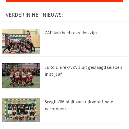
VERDER IN HET NIEUWS:
ZAP kan heel tevreden zijn
JuRo Unirek/VZV sluit geslaagd seizoen
in stijl af
Scagha’66 blijft kansrijk voor finale
nacompetitie