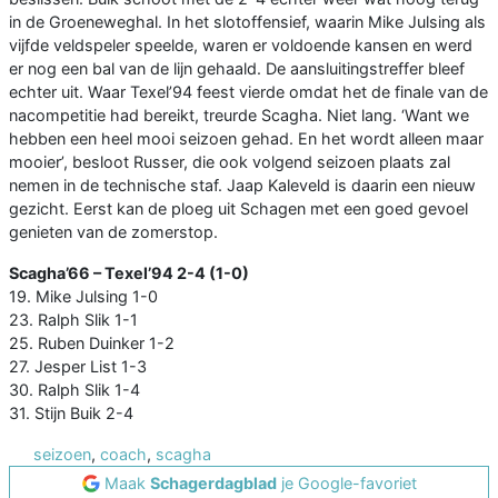
in de Groeneweghal. In het slotoffensief, waarin Mike Julsing als
vijfde veldspeler speelde, waren er voldoende kansen en werd
er nog een bal van de lijn gehaald. De aansluitingstreffer bleef
echter uit. Waar Texel’94 feest vierde omdat het de finale van de
nacompetitie had bereikt, treurde Scagha. Niet lang. ‘Want we
hebben een heel mooi seizoen gehad. En het wordt alleen maar
mooier’, besloot Russer, die ook volgend seizoen plaats zal
nemen in de technische staf. Jaap Kaleveld is daarin een nieuw
gezicht. Eerst kan de ploeg uit Schagen met een goed gevoel
genieten van de zomerstop.
Scagha’66 – Texel’94 2-4 (1-0)
19. Mike Julsing 1-0
23. Ralph Slik 1-1
25. Ruben Duinker 1-2
27. Jesper List 1-3
30. Ralph Slik 1-4
31. Stijn Buik 2-4
seizoen
,
coach
,
scagha
Maak
Schagerdagblad
je Google-favoriet