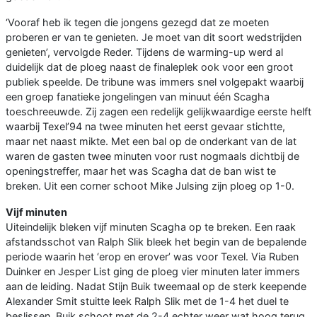
‘Vooraf heb ik tegen die jongens gezegd dat ze moeten
proberen er van te genieten. Je moet van dit soort wedstrijden
genieten’, vervolgde Reder. Tijdens de warming-up werd al
duidelijk dat de ploeg naast de finaleplek ook voor een groot
publiek speelde. De tribune was immers snel volgepakt waarbij
een groep fanatieke jongelingen van minuut één Scagha
toeschreeuwde. Zij zagen een redelijk gelijkwaardige eerste helft
waarbij Texel’94 na twee minuten het eerst gevaar stichtte,
maar net naast mikte. Met een bal op de onderkant van de lat
waren de gasten twee minuten voor rust nogmaals dichtbij de
openingstreffer, maar het was Scagha dat de ban wist te
breken. Uit een corner schoot Mike Julsing zijn ploeg op 1-0.
Vijf minuten
Uiteindelijk bleken vijf minuten Scagha op te breken. Een raak
afstandsschot van Ralph Slik bleek het begin van de bepalende
periode waarin het ‘erop en erover’ was voor Texel. Via Ruben
Duinker en Jesper List ging de ploeg vier minuten later immers
aan de leiding. Nadat Stijn Buik tweemaal op de sterk keepende
Alexander Smit stuitte leek Ralph Slik met de 1-4 het duel te
beslissen. Buik schoot met de 2-4 echter weer wat hoog terug