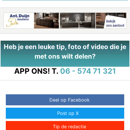
Heb je een leuke tip, foto of video die je
met ons wilt delen?
APP ONS!
T.
06 - 574 71 321
Deel op Facebook
Post op X
Tip de redactie