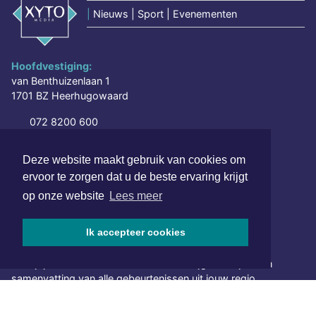
|
Nieuws | Sport | Evenementen
Hoofdvestiging:
van Benthuizenlaan 1
1701 BZ Heerhugowaard
072 8200 600
redactie@xyto.nl
www.xyto.nl
Deze website maakt gebruik van cookies om
ervoor te zorgen dat u de beste ervaring krijgt
SOCIAL MEDIA
op onze website
Lees meer
Ik accepteer cookies
NIEUWSBRIEF AANMELDEN
Schrijf je in voor onze nieuwsbrief en krijg wekelijks een
samenvatting van alle gebeurtenissen uit jouw regio.
Aanmelden