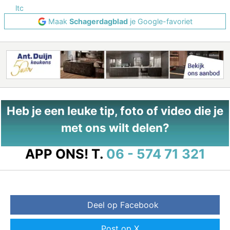
ltc
Maak
Schagerdagblad
je Google-favoriet
Heb je een leuke tip, foto of video die je
met ons wilt delen?
APP ONS!
T.
06 - 574 71 321
Deel op Facebook
Post op X