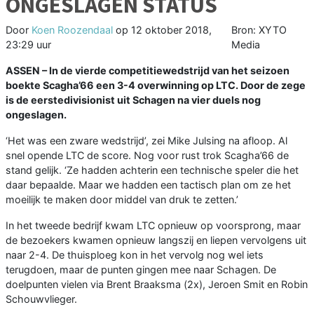
ONGESLAGEN STATUS
Door
Koen Roozendaal
op
12 oktober 2018,
Bron: XYTO
23:29 uur
Media
ASSEN –
In de vierde competitiewedstrijd van het seizoen
boekte Scagha’66 een 3-4 overwinning op LTC. Door de zege
is de eerstedivisionist uit Schagen na vier duels nog
ongeslagen.
‘Het was een zware wedstrijd’, zei Mike Julsing na afloop. Al
snel opende LTC de score. Nog voor rust trok Scagha’66 de
stand gelijk. ‘Ze hadden achterin een technische speler die het
daar bepaalde. Maar we hadden een tactisch plan om ze het
moeilijk te maken door middel van druk te zetten.’
In het tweede bedrijf kwam LTC opnieuw op voorsprong, maar
de bezoekers kwamen opnieuw langszij en liepen vervolgens uit
naar 2-4. De thuisploeg kon in het vervolg nog wel iets
terugdoen, maar de punten gingen mee naar Schagen. De
doelpunten vielen via Brent Braaksma (2x), Jeroen Smit en Robin
Schouwvlieger.