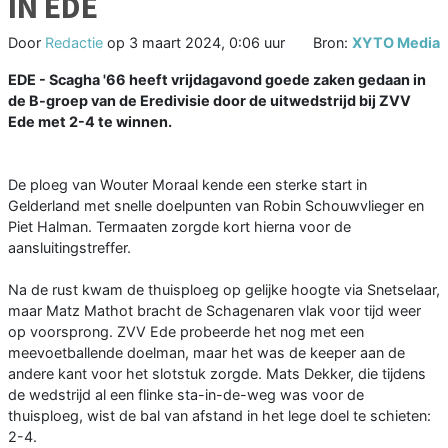
IN EDE
Door
Redactie
op
3 maart 2024, 0:06 uur
Bron:
XYTO Media
EDE - Scagha '66 heeft vrijdagavond goede zaken gedaan in
de B-groep van de Eredivisie door de uitwedstrijd bij ZVV
Ede met 2-4 te winnen.
De ploeg van Wouter Moraal kende een sterke start in
Gelderland met snelle doelpunten van Robin Schouwvlieger en
Piet Halman. Termaaten zorgde kort hierna voor de
aansluitingstreffer.
Na de rust kwam de thuisploeg op gelijke hoogte via Snetselaar,
maar Matz Mathot bracht de Schagenaren vlak voor tijd weer
op voorsprong. ZVV Ede probeerde het nog met een
meevoetballende doelman, maar het was de keeper aan de
andere kant voor het slotstuk zorgde. Mats Dekker, die tijdens
de wedstrijd al een flinke sta-in-de-weg was voor de
thuisploeg, wist de bal van afstand in het lege doel te schieten:
2-4.