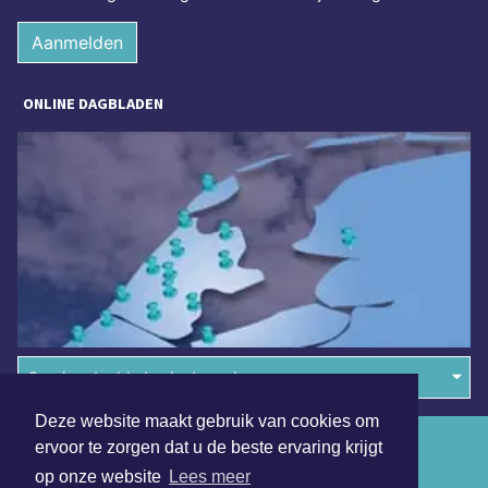
Aanmelden
ONLINE DAGBLADEN
Overige dagbladen in de regio
Deze website maakt gebruik van cookies om
Algemene voorwaarden
ervoor te zorgen dat u de beste ervaring krijgt
op onze website
Lees meer
Disclaimer