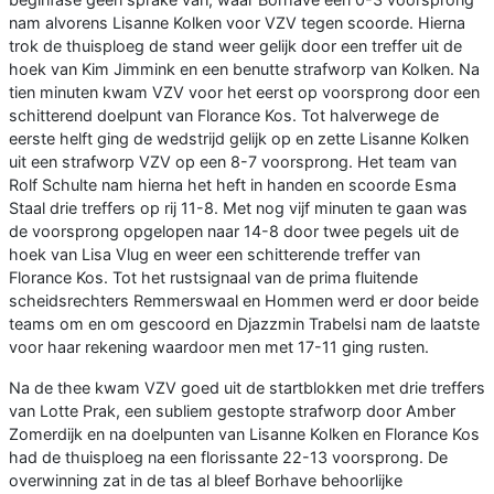
nam alvorens Lisanne Kolken voor VZV tegen scoorde. Hierna
trok de thuisploeg de stand weer gelijk door een treffer uit de
hoek van Kim Jimmink en een benutte strafworp van Kolken. Na
tien minuten kwam VZV voor het eerst op voorsprong door een
schitterend doelpunt van Florance Kos. Tot halverwege de
eerste helft ging de wedstrijd gelijk op en zette Lisanne Kolken
uit een strafworp VZV op een 8-7 voorsprong. Het team van
Rolf Schulte nam hierna het heft in handen en scoorde Esma
Staal drie treffers op rij 11-8. Met nog vijf minuten te gaan was
de voorsprong opgelopen naar 14-8 door twee pegels uit de
hoek van Lisa Vlug en weer een schitterende treffer van
Florance Kos. Tot het rustsignaal van de prima fluitende
scheidsrechters Remmerswaal en Hommen werd er door beide
teams om en om gescoord en Djazzmin Trabelsi nam de laatste
voor haar rekening waardoor men met 17-11 ging rusten.
Na de thee kwam VZV goed uit de startblokken met drie treffers
van Lotte Prak, een subliem gestopte strafworp door Amber
Zomerdijk en na doelpunten van Lisanne Kolken en Florance Kos
had de thuisploeg na een florissante 22-13 voorsprong. De
overwinning zat in de tas al bleef Borhave behoorlijke