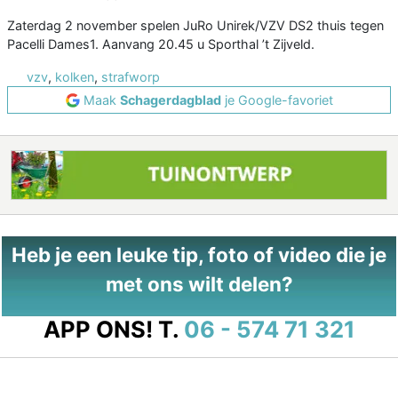
Zaterdag 2 november spelen JuRo Unirek/VZV DS2 thuis tegen
Pacelli Dames1. Aanvang 20.45 u Sporthal ’t Zijveld.
vzv
,
kolken
,
strafworp
Maak
Schagerdagblad
je Google-favoriet
Heb je een leuke tip, foto of video die je
met ons wilt delen?
APP ONS!
T.
06 - 574 71 321