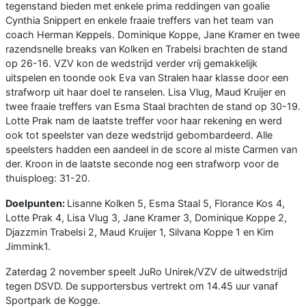
tegenstand bieden met enkele prima reddingen van goalie
Cynthia Snippert en enkele fraaie treffers van het team van
coach Herman Keppels. Dominique Koppe, Jane Kramer en twee
razendsnelle breaks van Kolken en Trabelsi brachten de stand
op 26-16. VZV kon de wedstrijd verder vrij gemakkelijk
uitspelen en toonde ook Eva van Stralen haar klasse door een
strafworp uit haar doel te ranselen. Lisa Vlug, Maud Kruijer en
twee fraaie treffers van Esma Staal brachten de stand op 30-19.
Lotte Prak nam de laatste treffer voor haar rekening en werd
ook tot speelster van deze wedstrijd gebombardeerd. Alle
speelsters hadden een aandeel in de score al miste Carmen van
der. Kroon in de laatste seconde nog een strafworp voor de
thuisploeg: 31-20.
Doelpunten:
Lisanne Kolken 5, Esma Staal 5, Florance Kos 4,
Lotte Prak 4, Lisa Vlug 3, Jane Kramer 3, Dominique Koppe 2,
Djazzmin Trabelsi 2, Maud Kruijer 1, Silvana Koppe 1 en Kim
Jimmink1.
Zaterdag 2 november speelt JuRo Unirek/VZV de uitwedstrijd
tegen DSVD. De supportersbus vertrekt om 14.45 uur vanaf
Sportpark de Kogge.