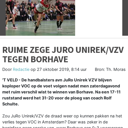
Vorige
V
RUIME ZEGE JURO UNIREK/VZV
TEGEN BORHAVE
Door
Redactie
op
27 oktober 2019, 8:14 uur
Bron: Th. Moras
'T VELD - De handbalsters avn JuRo Unirek VZV blijven
koploper VOC op de voet volgen nadat men zaterdagavond
met ruim verschil wist te winnen van Borhave. Na een 17-11
ruststand werd het 31-20 voor de ploeg van coach Rolf
Schulte.
Zou JuRo Unirek/VZV de draad weer op kunnen pakken na het
verlies tegen VOC in Amsterdam? Daar was zeker in de
beginfase geen sprake van, waar Borhave een 0-3 voorsprong