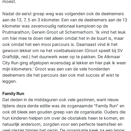
moest.
Nadat de eerst groep weg was volgenden ook de deelnemers
aan de 13, 7, 5 en 3 kilometer. Een van de deelnemers aan de 13
kilometer was zevenvoudig nationaal kampioen op de
Prutmarathon, Gerwin Groot uit Schermerhorn. 'Ik vind het leuk
om hier mee te doen niet alleen omdat het in de buurt is, maar
ook omdat het een mooi parcours is. Daarnaast vind ik het
gewoon lekker om na het voetbalseizoen (Groot speelt bij SV
Graftdijk, red.) het duurwerk weer op te pakken. De Alkmaar
City Run ging afgelopen woensdag al lekker en hier pak ik weer
mijn kilometers.' Groot was een van de vele honderden
deelnemers die het parcours dan ook met succes af wist te
leggen.
Family Run
Dat deden in de middaguren ook vele gezinnen, want nieuw
tijdens deze derde editie was de zogenaamde "Family Run" en
ook dit bleek een gouden greep van de organisatie. Ouders die
hun kinderen hielpen om over de obstakels heen te komen, en
natuurlijk andersom, zorgden voor een perfecte teamsfeer en
veel plezier binnen het gezin. De organisatie keek na een lange