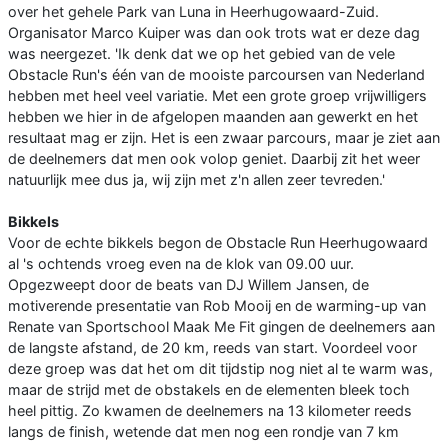
over het gehele Park van Luna in Heerhugowaard-Zuid.
Organisator Marco Kuiper was dan ook trots wat er deze dag
was neergezet. 'Ik denk dat we op het gebied van de vele
Obstacle Run's één van de mooiste parcoursen van Nederland
hebben met heel veel variatie. Met een grote groep vrijwilligers
hebben we hier in de afgelopen maanden aan gewerkt en het
resultaat mag er zijn. Het is een zwaar parcours, maar je ziet aan
de deelnemers dat men ook volop geniet. Daarbij zit het weer
natuurlijk mee dus ja, wij zijn met z'n allen zeer tevreden.'
Bikkels
Voor de echte bikkels begon de Obstacle Run Heerhugowaard
al 's ochtends vroeg even na de klok van 09.00 uur.
Opgezweept door de beats van DJ Willem Jansen, de
motiverende presentatie van Rob Mooij en de warming-up van
Renate van Sportschool Maak Me Fit gingen de deelnemers aan
de langste afstand, de 20 km, reeds van start. Voordeel voor
deze groep was dat het om dit tijdstip nog niet al te warm was,
maar de strijd met de obstakels en de elementen bleek toch
heel pittig. Zo kwamen de deelnemers na 13 kilometer reeds
langs de finish, wetende dat men nog een rondje van 7 km