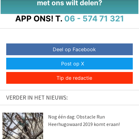
met ons wilt delen?
APP ONS!
T.
06 - 574 71 321
Deel op Facebook
Post op X
Tip de redactie
VERDER IN HET NIEUWS:
Nog één dag: Obstacle Run
Heerhugowaard 2019 komt eraan!