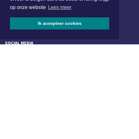
1701 BZ Heerhugowaard
op onze website
Lees meer
072 8200 600
redactie@xyto.nl
Ik accepteer cookies
www.xyto.nl
SOCIAL MEDIA
NIEUWSBRIEF AANMELDEN
Schrijf je in voor onze nieuwsbrief en krijg wekelijks een
samenvatting van alle gebeurtenissen uit jouw regio.
Aanmelden
ONLINE DAGBLADEN