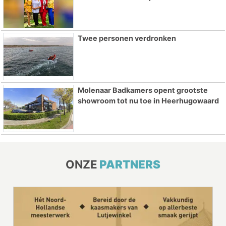
Twee personen verdronken
Molenaar Badkamers opent grootste
showroom tot nu toe in Heerhugowaard
ONZE
PARTNERS