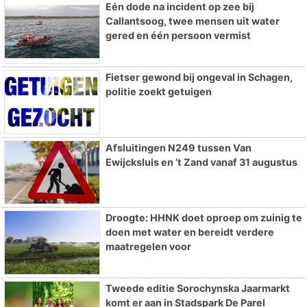
Eén dode na incident op zee bij
Callantsoog, twee mensen uit water
gered en één persoon vermist
Fietser gewond bij ongeval in Schagen,
politie zoekt getuigen
Afsluitingen N249 tussen Van
Ewijcksluis en ’t Zand vanaf 31 augustus
Droogte: HHNK doet oproep om zuinig te
doen met water en bereidt verdere
maatregelen voor
Tweede editie Sorochynska Jaarmarkt
komt er aan in Stadspark De Parel