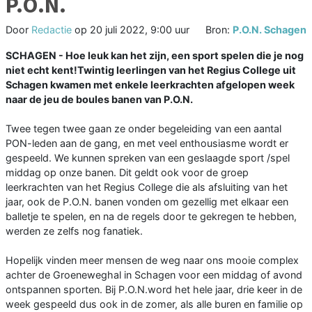
P.O.N.
Door
Redactie
op
20 juli 2022, 9:00 uur
Bron:
P.O.N. Schagen
SCHAGEN - Hoe leuk kan het zijn, een sport spelen die je nog
niet echt kent!Twintig leerlingen van het Regius College uit
Schagen kwamen met enkele leerkrachten afgelopen week
naar de jeu de boules banen van P.O.N.
Twee tegen twee gaan ze onder begeleiding van een aantal
PON-leden aan de gang, en met veel enthousiasme wordt er
gespeeld. We kunnen spreken van een geslaagde sport /spel
middag op onze banen. Dit geldt ook voor de groep
leerkrachten van het Regius College die als afsluiting van het
jaar, ook de P.O.N. banen vonden om gezellig met elkaar een
balletje te spelen, en na de regels door te gekregen te hebben,
werden ze zelfs nog fanatiek.
Hopelijk vinden meer mensen de weg naar ons mooie complex
achter de Groeneweghal in Schagen voor een middag of avond
ontspannen sporten. Bij P.O.N.word het hele jaar, drie keer in de
week gespeeld dus ook in de zomer, als alle buren en familie op