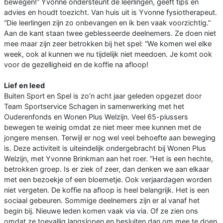
bewegen!” Yvonne ondersteunt de leerlingen, geeft tips en
advies en houdt toezicht. Van huis uit is Yvonne fysiotherapeut.
“Die leerlingen zijn zo onbevangen en ik ben vaak voorzichtig.”
Aan de kant staan twee geblesseerde deelnemers. Ze doen niet
mee maar zijn zeer betrokken bij het spel: “We komen wel elke
week, ook al kunnen we nu tijdelijk niet meedoen. Je komt ook
voor de gezelligheid en de koffie na afloop!
Lief en leed
Buiten Sport en Spel is zo’n acht jaar geleden opgezet door
Team Sportservice Schagen in samenwerking met het
Ouderenfonds en Wonen Plus Welzijn. Veel 65-plussers
bewegen te weinig omdat ze niet meer mee kunnen met de
jongere mensen. Terwijl er nog wel veel behoefte aan beweging
is. Deze activiteit is uiteindelijk ondergebracht bij Wonen Plus
Welzijn, met Yvonne Brinkman aan het roer. “Het is een hechte,
betrokken groep. Is er ziek of zeer, dan denken we aan elkaar
met een bezoekje of een bloemetje. Ook verjaardagen worden
niet vergeten. De koffie na afloop is heel belangrijk. Het is een
sociaal gebeuren. Sommige deelnemers zijn er al vanaf het
begin bij. Nieuwe leden komen vaak via via. Of ze zien ons
omdat ze toevallig langslopen en besluiten dan om mee te doen.