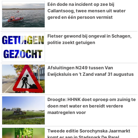
Eén dode na incident op zee bij
Callantsoog, twee mensen uit water
gered en één persoon vermist
Fietser gewond bij ongeval in Schagen,
politie zoekt getuigen
Afsluitingen N249 tussen Van
Ewijcksluis en ’t Zand vanaf 31 augustus
Droogte: HHNK doet oproep om zuinig te
doen met water en bereidt verdere
maatregelen voor
Tweede editie Sorochynska Jaarmarkt
komt er aan in Stadspark De Parel