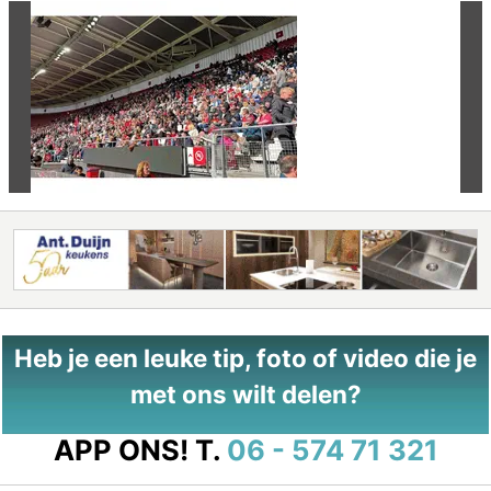
Vorige
Vo
Heb je een leuke tip, foto of video die je
met ons wilt delen?
APP ONS!
T.
06 - 574 71 321