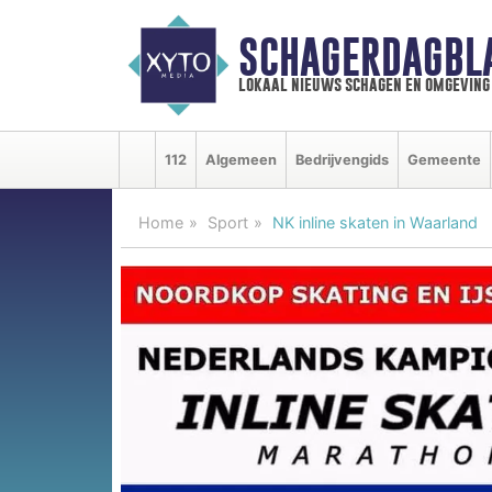
SCHAGERDAGBL
lokaal nieuws schagen en omgeving
112
Algemeen
Bedrijvengids
Gemeente
Home
Sport
NK inline skaten in Waarland