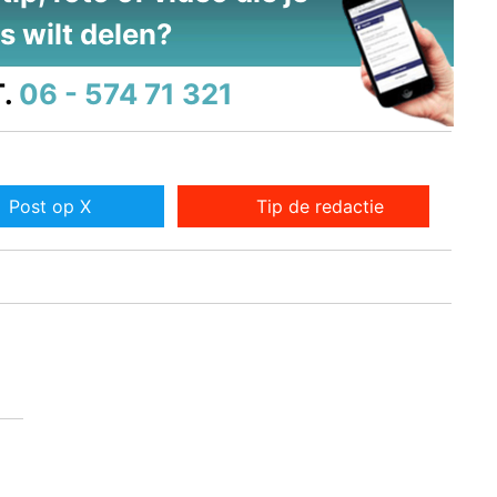
s wilt delen?
.
06 - 574 71 321
Post op X
Tip de redactie