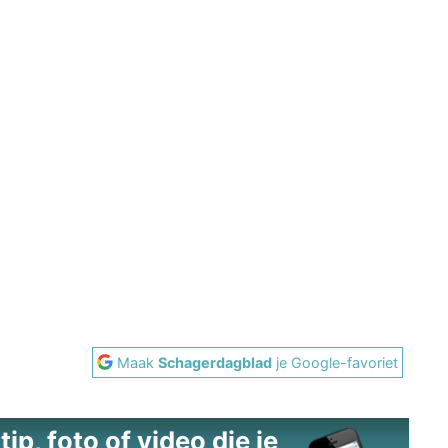
Maak
Schagerdagblad
je Google-favoriet
ip, foto of video die je