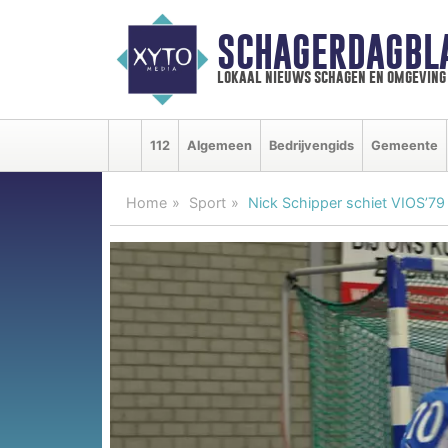
SCHAGERDAGBL
lokaal nieuws schagen en omgeving
112
Algemeen
Bedrijvengids
Gemeente
Home
Sport
Nick Schipper schiet VIOS’79 