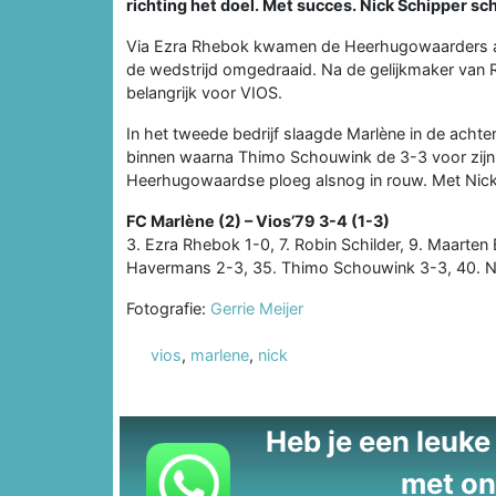
richting het doel. Met succes. Nick Schipper sc
Via Ezra Rhebok kwamen de Heerhugowaarders al
de wedstrijd omgedraaid. Na de gelijkmaker van 
belangrijk voor VIOS.
In het tweede bedrijf slaagde Marlène in de ach
binnen waarna Thimo Schouwink de 3-3 voor zijn 
Heerhugowaardse ploeg alsnog in rouw. Met Nick
FC Marlène (2) – Vios’79 3-4 (1-3)
3. Ezra Rhebok 1-0, 7. Robin Schilder, 9. Maarten
Havermans 2-3, 35. Thimo Schouwink 3-3, 40. N
Fotografie:
Gerrie Meijer
vios
,
marlene
,
nick
Heb je een leuke t
met on