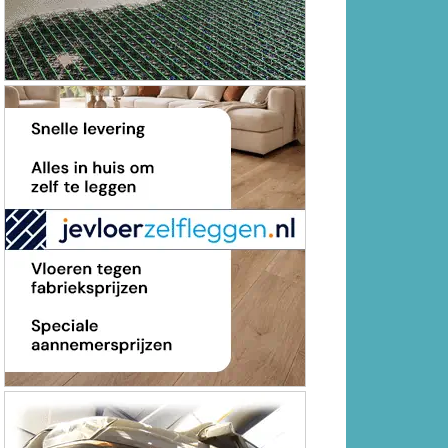
MEEST GELEZEN
Eén dode na incident op zee bij
Callantsoog, twee mensen uit
water gered en één persoon
vermist
Afsluitingen N249 tussen Van
Ewijcksluis en ’t Zand vanaf 31
augustus
Droogte: HHNK doet oproep om
zuinig te doen met water en
bereidt verdere maatregelen
voor
Tweede editie Sorochynska
Jaarmarkt komt er aan in
Stadspark De Parel