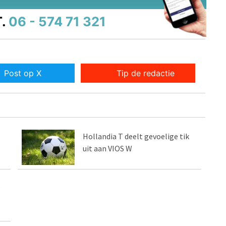
.
06 - 574 71 321
Post op X
Tip de redactie
Hollandia T deelt gevoelige tik
uit aan VIOS W
P