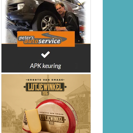
Twee personen verdronken
Molenaar Badkamers opent
grootste showroom tot nu toe in
Heerhugowaard
Waterweekend Kolhorn brengt
sport, avontuur en gezelligheid
samen
De Wateratlas van Noord-
Holland geeft inzicht in onze
relatie met water