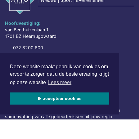
|
Nieuws | Sport | Evenementen
Hoofdvestiging:
van Benthuizenlaan 1
1701 BZ Heerhugowaard
072 8200 600
redactie@xyto.nl
www.xyto.nl
Deze website maakt gebruik van cookies om
ervoor te zorgen dat u de beste ervaring krijgt
SOCIAL MEDIA
op onze website
Lees meer
Ik accepteer cookies
NIEUWSBRIEF AANMELDEN
Schrijf je in voor onze nieuwsbrief en krijg wekelijks een
samenvatting van alle gebeurtenissen uit jouw regio.
Aanmelden