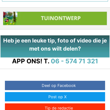
Heb je een leuke tip, foto of video die je
met ons wilt delen?
APP ONS!
T.
06 - 574 71 321
Deel op Facebook
Post op X
Tip de redactie