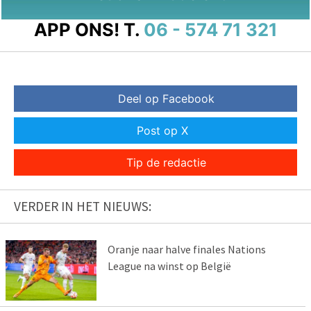
APP ONS!
T.
06 - 574 71 321
Deel op Facebook
Post op X
Tip de redactie
VERDER IN HET NIEUWS:
Oranje naar halve finales Nations
League na winst op België