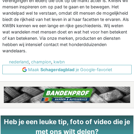
verenigingen en leden) die ook op de markt actief is. KWBN wil
mensen inspireren om op pad te gaan en te bewegen. Het
wandelpad wel te verstaan, omdat dit mensen de mogelijkheid
biedt de rijkheid van het leven in al haar facetten te ervaren. Als
KWBN kennen we een lange en rijke geschiedenis. Wij weten
wat wandelen met mensen doet en wat het voor hen betekent
of kan betekenen. Via onze merken, producten en diensten
hebben wij intensief contact met honderdduizenden
wandelaars.
nederland
,
champion
,
kwbn
Maak
Schagerdagblad
je Google-favoriet
Heb je een leuke tip, foto of video die je
met ons wilt delen?