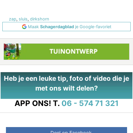
zap
,
sluis
,
dirkshorn
Maak
Schagerdagblad
je Google-favoriet
Heb je een leuke tip, foto of video die je
met ons wilt delen?
APP ONS!
T.
06 - 574 71 321
Deel op Facebook