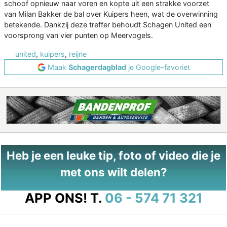
schoof opnieuw naar voren en kopte uit een strakke voorzet
van Milan Bakker de bal over Kuipers heen, wat de overwinning
betekende. Dankzij deze treffer behoudt Schagen United een
voorsprong van vier punten op Meervogels.
united
,
kuipers
,
reijne
Maak
Schagerdagblad
je Google-favoriet
Heb je een leuke tip, foto of video die je
met ons wilt delen?
APP ONS!
T.
06 - 574 71 321