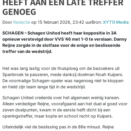
HEEFT AAN ÉÉN LATE TREFFER
GENOEG
Door
Redactie
op
15 februari 2026, 23:42 uur
Bron:
XYTO Media
SCHAGEN – Schagen United heeft haar koppositie in 3A
opnieuw verstevigd door VVS ’46 met 1-0 te verslaan. Danny
Reijne zorgde in de slotfase voor de enige en beslissende
treffer van de wedstrijd.
Het was lang lastig voor de thuisploeg om de bezoekers uit
Spanbroek te passeren, mede dankzij doelman Noah Kuipers.
De voormalige Schagen-speler was nagenoeg niet te kloppen
en hield zijn team lange tijd in de wedstrijd.
Schagen United creëerde over het algemeen weinig kansen.
Alleen verdediger Reijne, voorafgaand aan het duel al goed voor
zeven doelpunten, kwam in de eerste helft dicht bij een
openingstreffer, maar kopte en schoot recht op Kuipers.
Uiteindelijk viel de beslissing pas in de 86e minuut. Reijne