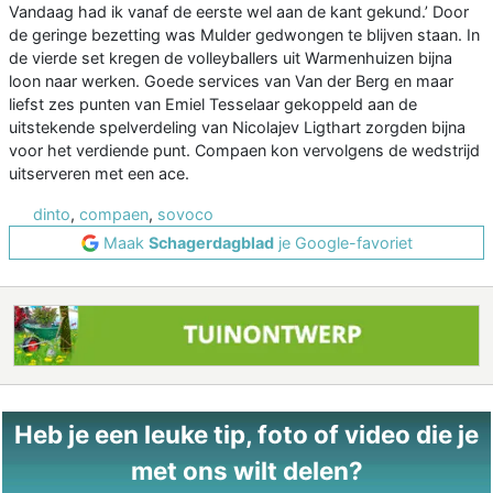
Vandaag had ik vanaf de eerste wel aan de kant gekund.’ Door
de geringe bezetting was Mulder gedwongen te blijven staan. In
de vierde set kregen de volleyballers uit Warmenhuizen bijna
loon naar werken. Goede services van Van der Berg en maar
liefst zes punten van Emiel Tesselaar gekoppeld aan de
uitstekende spelverdeling van Nicolajev Ligthart zorgden bijna
voor het verdiende punt. Compaen kon vervolgens de wedstrijd
uitserveren met een ace.
dinto
,
compaen
,
sovoco
Maak
Schagerdagblad
je Google-favoriet
Heb je een leuke tip, foto of video die je
met ons wilt delen?