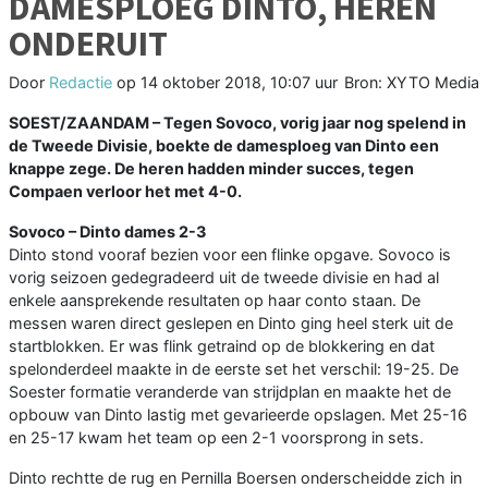
DAMESPLOEG DINTO, HEREN
ONDERUIT
Door
Redactie
op
14 oktober 2018, 10:07 uur
Bron: XYTO Media
SOEST/ZAANDAM –
Tegen Sovoco, vorig jaar nog spelend in
de Tweede Divisie, boekte de damesploeg van Dinto een
knappe zege. De heren hadden minder succes, tegen
Compaen verloor het met 4-0.
Sovoco – Dinto dames 2-3
Dinto stond vooraf bezien voor een flinke opgave. Sovoco is
vorig seizoen gedegradeerd uit de tweede divisie en had al
enkele aansprekende resultaten op haar conto staan. De
messen waren direct geslepen en Dinto ging heel sterk uit de
startblokken. Er was flink getraind op de blokkering en dat
spelonderdeel maakte in de eerste set het verschil: 19-25. De
Soester formatie veranderde van strijdplan en maakte het de
opbouw van Dinto lastig met gevarieerde opslagen. Met 25-16
en 25-17 kwam het team op een 2-1 voorsprong in sets.
Dinto rechtte de rug en Pernilla Boersen onderscheidde zich in