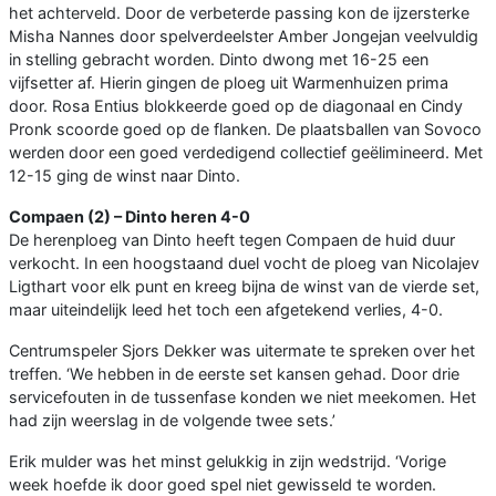
het achterveld. Door de verbeterde passing kon de ijzersterke
Misha Nannes door spelverdeelster Amber Jongejan veelvuldig
in stelling gebracht worden. Dinto dwong met 16-25 een
vijfsetter af. Hierin gingen de ploeg uit Warmenhuizen prima
door. Rosa Entius blokkeerde goed op de diagonaal en Cindy
Pronk scoorde goed op de flanken. De plaatsballen van Sovoco
werden door een goed verdedigend collectief geëlimineerd. Met
12-15 ging de winst naar Dinto.
Compaen (2) – Dinto heren 4-0
De herenploeg van Dinto heeft tegen Compaen de huid duur
verkocht. In een hoogstaand duel vocht de ploeg van Nicolajev
Ligthart voor elk punt en kreeg bijna de winst van de vierde set,
maar uiteindelijk leed het toch een afgetekend verlies, 4-0.
Centrumspeler Sjors Dekker was uitermate te spreken over het
treffen. ‘We hebben in de eerste set kansen gehad. Door drie
servicefouten in de tussenfase konden we niet meekomen. Het
had zijn weerslag in de volgende twee sets.’
Erik mulder was het minst gelukkig in zijn wedstrijd. ‘Vorige
week hoefde ik door goed spel niet gewisseld te worden.