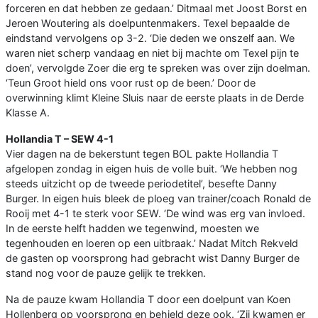
forceren en dat hebben ze gedaan.’ Ditmaal met Joost Borst en
Jeroen Woutering als doelpuntenmakers. Texel bepaalde de
eindstand vervolgens op 3-2. ‘Die deden we onszelf aan. We
waren niet scherp vandaag en niet bij machte om Texel pijn te
doen’, vervolgde Zoer die erg te spreken was over zijn doelman.
‘Teun Groot hield ons voor rust op de been.’ Door de
overwinning klimt Kleine Sluis naar de eerste plaats in de Derde
Klasse A.
Hollandia T – SEW 4-1
Vier dagen na de bekerstunt tegen BOL pakte Hollandia T
afgelopen zondag in eigen huis de volle buit. ‘We hebben nog
steeds uitzicht op de tweede periodetitel’, besefte Danny
Burger. In eigen huis bleek de ploeg van trainer/coach Ronald de
Rooij met 4-1 te sterk voor SEW. ‘De wind was erg van invloed.
In de eerste helft hadden we tegenwind, moesten we
tegenhouden en loeren op een uitbraak.’ Nadat Mitch Rekveld
de gasten op voorsprong had gebracht wist Danny Burger de
stand nog voor de pauze gelijk te trekken.
Na de pauze kwam Hollandia T door een doelpunt van Koen
Hollenberg op voorsprong en behield deze ook. ‘Zij kwamen er