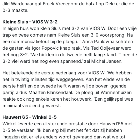
Jild Wardenaar gaf Freek Vrenegoor de bal af op Dekker die de
0-3 maakte.
Kleine Sluis – VIOS W 3-2
In eigen huis won Klein Sluis met 3-2 van VIOS W. Door een vrije
trap en twee corners nam Kleine Sluis een 3-0 voorsprong. Na
een communicatiefout bij de ploeg uit Anna Paulowna schoten
de gasten via Igor Popovic knap raak. Via Ted Ooijevaar werd
het nog 3-2. ‘We hielden in de tweede helft lang stand. T oen de
3-2 viel werd het nog even spannend.’ zei Michel Jansen.
Het betekende de eerste nederlaag voor VIOS W. ‘We hebben
het in twintig minuten tijd weggegeven. Aan het einde van de
eerste helft en de tweede helft waren wij de bovenliggende
partij’, aldus Maarten Blankendaal. De ploeg uit Warmenhuizen
raakte ook nog enkele keren het houtwerk. ‘Een gelijkspel was
minimaal verdiend geweest.’
Hauwert’65 – Winkel 0-5
Winkel leverde een uitstekende prestatie door Hauwert’65 met
0-5 te verslaan. ‘Ik ben erg blij met het feit dat zij hebben
ingezien dat er iets anders wordt gevraagd dan wat we tot