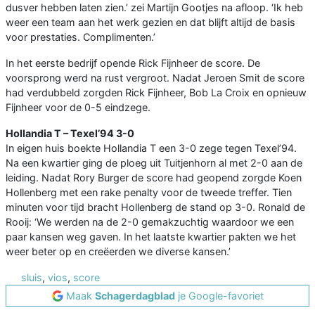
dusver hebben laten zien.’ zei Martijn Gootjes na afloop. ‘Ik heb
weer een team aan het werk gezien en dat blijft altijd de basis
voor prestaties. Complimenten.’
In het eerste bedrijf opende Rick Fijnheer de score. De
voorsprong werd na rust vergroot. Nadat Jeroen Smit de score
had verdubbeld zorgden Rick Fijnheer, Bob La Croix en opnieuw
Fijnheer voor de 0-5 eindzege.
Hollandia T – Texel’94 3-0
In eigen huis boekte Hollandia T een 3-0 zege tegen Texel’94.
Na een kwartier ging de ploeg uit Tuitjenhorn al met 2-0 aan de
leiding. Nadat Rory Burger de score had geopend zorgde Koen
Hollenberg met een rake penalty voor de tweede treffer. Tien
minuten voor tijd bracht Hollenberg de stand op 3-0. Ronald de
Rooij: ‘We werden na de 2-0 gemakzuchtig waardoor we een
paar kansen weg gaven. In het laatste kwartier pakten we het
weer beter op en creëerden we diverse kansen.’
sluis
,
vios
,
score
Maak
Schagerdagblad
je Google-favoriet