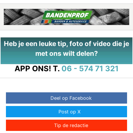
Heb je een leuke tip, foto of video die je
met ons wilt delen?
APP ONS!
T.
06 - 574 71 321
Deel op Facebook
Post op X
Tip de redactie