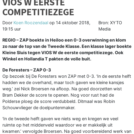
VIOS W EERSTE
COMPETITIEZEGE
Door
Koen Roozendaal
op
14 oktober 2018,
Bron: XYTO
19:15 uur
Media
REGIO –
ZAP boekte in Heiloo een 0-3 overwinning en klom
zo naar de top van de Tweede Klasse. Een klasse lager boekte
Kleine Sluis tegen VIOS W de eerste competitiezege. Ook
Winkel en Hollandia T pakten de volle buit.
De Foresters – ZAP 0-3
Op bezoek bij De Foresters won ZAP met 0-3. ‘In de eerste helft
hadden we de overhand, maar toch gaven we kleine kansjes
weg.’ zei Nick Broersen na afloop. Na goed doorzetten wist
Bram Dekker de score te openen. Nog voor rust had de
Polderse ploeg de score verdubbeld. Ditmaal was Robin
Schouwvlieger de doelpuntenmaker.
'In de tweede helft gaven we niets weg en kregen we veel
ruimte op het middenveld waardoor we er makkelijk uit
kwamen.’ vervolgde Broersen. Na goed voorbereidend werk van