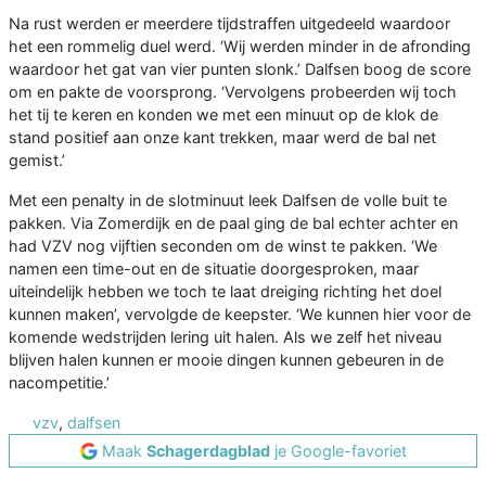
Na rust werden er meerdere tijdstraffen uitgedeeld waardoor
het een rommelig duel werd. ‘Wij werden minder in de afronding
waardoor het gat van vier punten slonk.’ Dalfsen boog de score
om en pakte de voorsprong. ‘Vervolgens probeerden wij toch
het tij te keren en konden we met een minuut op de klok de
stand positief aan onze kant trekken, maar werd de bal net
gemist.’
Met een penalty in de slotminuut leek Dalfsen de volle buit te
pakken. Via Zomerdijk en de paal ging de bal echter achter en
had VZV nog vijftien seconden om de winst te pakken. ‘We
namen een time-out en de situatie doorgesproken, maar
uiteindelijk hebben we toch te laat dreiging richting het doel
kunnen maken’, vervolgde de keepster. ‘We kunnen hier voor de
komende wedstrijden lering uit halen. Als we zelf het niveau
blijven halen kunnen er mooie dingen kunnen gebeuren in de
nacompetitie.’
vzv
,
dalfsen
Maak
Schagerdagblad
je Google-favoriet