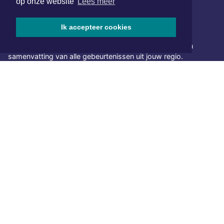
op onze website
Lees meer
Ik accepteer cookies
NIEUWSBRIEF AANMELDEN
Schrijf je in voor onze nieuwsbrief en krijg wekelijks een
samenvatting van alle gebeurtenissen uit jouw regio.
Aanmelden
ONLINE DAGBLADEN