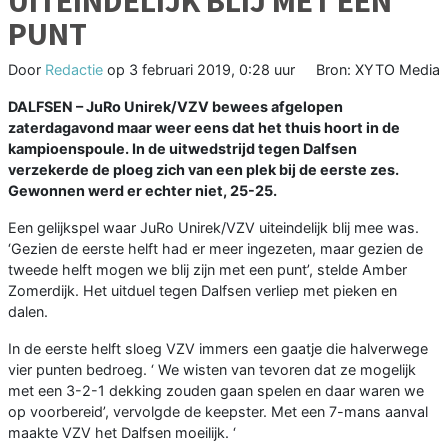
UITEINDELIJK BLIJ MET EEN
PUNT
Door
Redactie
op
3 februari 2019, 0:28 uur
Bron: XYTO Media
DALFSEN –
JuRo Unirek/VZV bewees afgelopen
zaterdagavond maar weer eens dat het thuis hoort in de
kampioenspoule. In de uitwedstrijd tegen Dalfsen
verzekerde de ploeg zich van een plek bij de eerste zes.
Gewonnen werd er echter niet, 25-25.
Een gelijkspel waar JuRo Unirek/VZV uiteindelijk blij mee was.
‘Gezien de eerste helft had er meer ingezeten, maar gezien de
tweede helft mogen we blij zijn met een punt’, stelde Amber
Zomerdijk. Het uitduel tegen Dalfsen verliep met pieken en
dalen.
In de eerste helft sloeg VZV immers een gaatje die halverwege
vier punten bedroeg. ‘ We wisten van tevoren dat ze mogelijk
met een 3-2-1 dekking zouden gaan spelen en daar waren we
op voorbereid’, vervolgde de keepster. Met een 7-mans aanval
maakte VZV het Dalfsen moeilijk. ‘