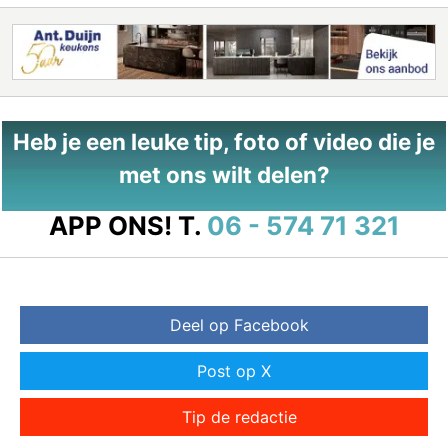
Heb je een leuke tip, foto of video die je
met ons wilt delen?
APP ONS!
T.
06 - 574 71 321
Deel op Facebook
Post op X
Tip de redactie