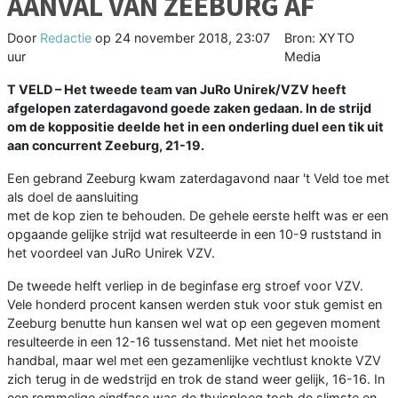
AANVAL VAN ZEEBURG AF
Door
Redactie
op
24 november 2018, 23:07
Bron: XYTO
uur
Media
T VELD –
Het tweede team van JuRo Unirek/VZV heeft
afgelopen zaterdagavond goede zaken gedaan. In de strijd
om de koppositie deelde het in een onderling duel een tik uit
aan concurrent Zeeburg, 21-19.
Een gebrand Zeeburg kwam zaterdagavond naar 't Veld toe met
als doel de aansluiting
met de kop zien te behouden. De gehele eerste helft was er een
opgaande gelijke strijd wat resulteerde in een 10-9 ruststand in
het voordeel van JuRo Unirek VZV.
De tweede helft verliep in de beginfase erg stroef voor VZV.
Vele honderd procent kansen werden stuk voor stuk gemist en
Zeeburg benutte hun kansen wel wat op een gegeven moment
resulteerde in een 12-16 tussenstand. Met niet het mooiste
handbal, maar wel met een gezamenlijke vechtlust knokte VZV
zich terug in de wedstrijd en trok de stand weer gelijk, 16-16. In
een rommelige eindfase was de thuisploeg toch de slimste en