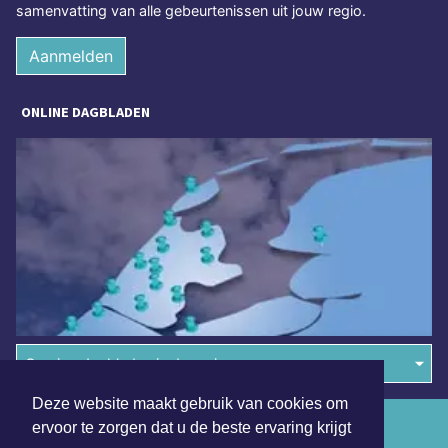
samenvatting van alle gebeurtenissen uit jouw regio.
Aanmelden
ONLINE DAGBLADEN
Overige dagbladen in de regio
Deze website maakt gebruik van cookies om
Algemene voorwaarden
ervoor te zorgen dat u de beste ervaring krijgt