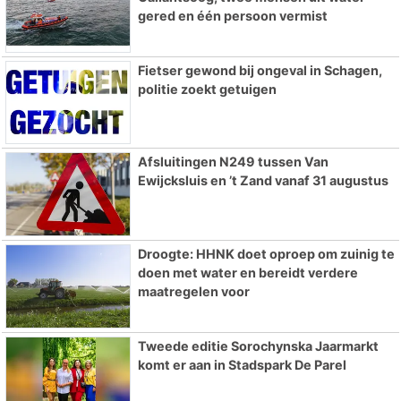
gered en één persoon vermist
Fietser gewond bij ongeval in Schagen,
politie zoekt getuigen
Afsluitingen N249 tussen Van
Ewijcksluis en ’t Zand vanaf 31 augustus
Droogte: HHNK doet oproep om zuinig te
doen met water en bereidt verdere
maatregelen voor
Tweede editie Sorochynska Jaarmarkt
komt er aan in Stadspark De Parel