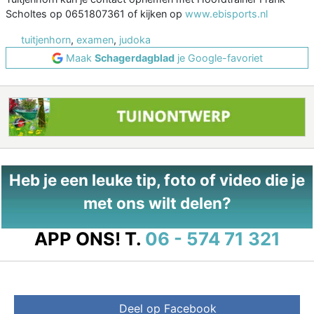
Scholtes op 0651807361 of kijken op
www.ebisports.nl
tuitjenhorn
,
examen
,
judoka
Maak
Schagerdagblad
je Google-favoriet
Heb je een leuke tip, foto of video die je
met ons wilt delen?
APP ONS!
T.
06 - 574 71 321
Deel op Facebook