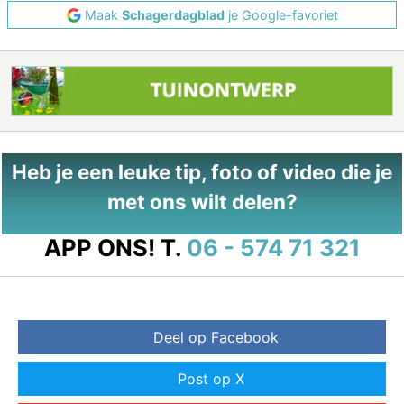
Maak
Schagerdagblad
je Google-favoriet
Heb je een leuke tip, foto of video die je
met ons wilt delen?
APP ONS!
T.
06 - 574 71 321
Deel op Facebook
Post op X