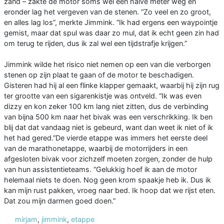
zand – zakte de motor soms wel een halve meter weg en
eronder lag het vergeven van de stenen. “Zo veel en zo groot,
en alles lag los”, merkte Jimmink. “Ik had ergens een waypointje
gemist, maar dat spul was daar zo mul, dat ik echt geen zin had
om terug te rijden, dus ik zal wel een tijdstrafje krijgen.”
Jimmink wilde het risico niet nemen op een van die verborgen
stenen op zijn plaat te gaan of de motor te beschadigen.
Gisteren had hij al een flinke klapper gemaakt, waarbij hij zijn rug
ter grootte van een sigarenkistje was ontveld. “Ik was even
dizzy en kon zeker 100 km lang niet zitten, dus de verbinding
van bijna 500 km naar het bivak was een verschrikking. Ik ben
blij dat dat vandaag niet is gebeurd, want dan weet ik niet of ik
het had gered.”De vierde etappe was immers het eerste deel
van de marathonetappe, waarbij de motorrijders in een
afgesloten bivak voor zichzelf moeten zorgen, zonder de hulp
van hun assistentieteams. “Gelukkig hoef ik aan de motor
helemaal niets te doen. Nog geen krom spaakje heb ik. Dus ik
kan mijn rust pakken, vroeg naar bed. Ik hoop dat we rijst eten.
Dat zou mijn darmen goed doen.”
mirjam
,
jimmink
,
etappe