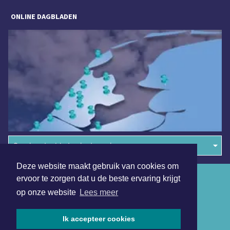
ONLINE DAGBLADEN
Overige dagbladen in de regio
Deze website maakt gebruik van cookies om
Algemene voorwaarden
ervoor te zorgen dat u de beste ervaring krijgt
op onze website
Lees meer
Disclaimer
Privacy Statement
Ik accepteer cookies