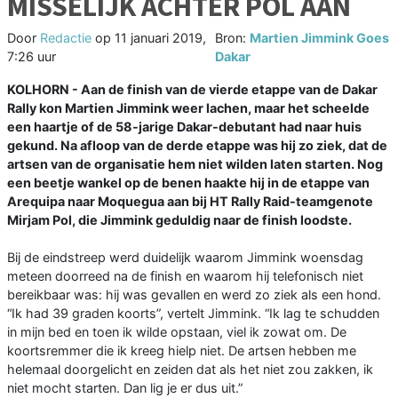
MISSELIJK ACHTER POL AAN
Door
Redactie
op
11 januari 2019,
Bron:
Martien Jimmink Goes
7:26 uur
Dakar
KOLHORN - Aan de finish van de vierde etappe van de Dakar
Rally kon Martien Jimmink weer lachen, maar het scheelde
een haartje of de 58-jarige Dakar-debutant had naar huis
gekund. Na afloop van de derde etappe was hij zo ziek, dat de
artsen van de organisatie hem niet wilden laten starten. Nog
een beetje wankel op de benen haakte hij in de etappe van
Arequipa naar Moquegua aan bij HT Rally Raid-teamgenote
Mirjam Pol, die Jimmink geduldig naar de finish loodste.
Bij de eindstreep werd duidelijk waarom Jimmink woensdag
meteen doorreed na de finish en waarom hij telefonisch niet
bereikbaar was: hij was gevallen en werd zo ziek als een hond.
“Ik had 39 graden koorts”, vertelt Jimmink. “Ik lag te schudden
in mijn bed en toen ik wilde opstaan, viel ik zowat om. De
koortsremmer die ik kreeg hielp niet. De artsen hebben me
helemaal doorgelicht en zeiden dat als het niet zou zakken, ik
niet mocht starten. Dan lig je er dus uit.”