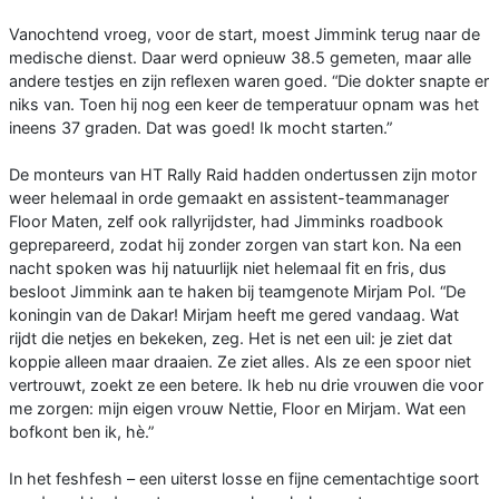
Vanochtend vroeg, voor de start, moest Jimmink terug naar de
medische dienst. Daar werd opnieuw 38.5 gemeten, maar alle
andere testjes en zijn reflexen waren goed. “Die dokter snapte er
niks van. Toen hij nog een keer de temperatuur opnam was het
ineens 37 graden. Dat was goed! Ik mocht starten.”
De monteurs van HT Rally Raid hadden ondertussen zijn motor
weer helemaal in orde gemaakt en assistent-teammanager
Floor Maten, zelf ook rallyrijdster, had Jimminks roadbook
geprepareerd, zodat hij zonder zorgen van start kon. Na een
nacht spoken was hij natuurlijk niet helemaal fit en fris, dus
besloot Jimmink aan te haken bij teamgenote Mirjam Pol. “De
koningin van de Dakar! Mirjam heeft me gered vandaag. Wat
rijdt die netjes en bekeken, zeg. Het is net een uil: je ziet dat
koppie alleen maar draaien. Ze ziet alles. Als ze een spoor niet
vertrouwt, zoekt ze een betere. Ik heb nu drie vrouwen die voor
me zorgen: mijn eigen vrouw Nettie, Floor en Mirjam. Wat een
bofkont ben ik, hè.”
In het feshfesh – een uiterst losse en fijne cementachtige soort