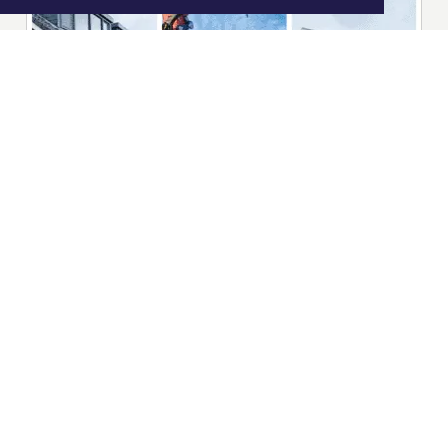
|
Nieuws | Sport | Evenementen
Hoofdvestiging:
van Benthuizenlaan 1
1701 BZ Heerhugowaard
072 8200 600
redactie@xyto.nl
www.xyto.nl
SOCIAL MEDIA