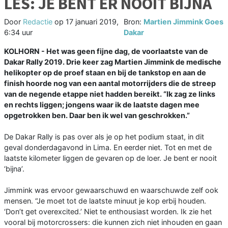
LES: JE BENT ER NOOIT BIJNA
Door
Redactie
op
17 januari 2019,
Bron:
Martien Jimmink Goes
6:34 uur
Dakar
KOLHORN - Het was geen fijne dag, de voorlaatste van de
Dakar Rally 2019. Drie keer zag Martien Jimmink de medische
helikopter op de proef staan en bij de tankstop en aan de
finish hoorde nog van een aantal motorrijders die de streep
van de negende etappe niet hadden bereikt. “Ik zag ze links
en rechts liggen; jongens waar ik de laatste dagen mee
opgetrokken ben. Daar ben ik wel van geschrokken.”
De Dakar Rally is pas over als je op het podium staat, in dit
geval donderdagavond in Lima. En eerder niet. Tot en met de
laatste kilometer liggen de gevaren op de loer. Je bent er nooit
‘bijna’.
Jimmink was ervoor gewaarschuwd en waarschuwde zelf ook
mensen. “Je moet tot de laatste minuut je kop erbij houden.
‘Don’t get overexcited.’ Niet te enthousiast worden. Ik zie het
vooral bij motorcrossers: die kunnen zich niet inhouden en gaan