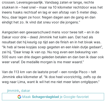
crossen. Levensgevaarlijk. Vandaag zaten er lange, rechte
stukken in – heel snel – maar na 10 kilometer rechtdoor was het
ineens haaks rechtsaf en lag er een afstap van 5 meter diep.
Nou, daar lagen ze hoor. Negen dagen aan de gang en dan
eindigt het zo. Ik vind dat sneu voor die jongens.”
Aangezien een gewaarschuwd mens voor twee telt – en in de
Dakar voor drie – deed Jimmink het kalm aan. Dat had als
resultaat dat hij keurig op tijd aan de finish en in het bivak was.
“Ik heb al twee kopjes soep gegeten en een klein dutje gedaan”,
zei hij. “Daar knap ik van op. Nu nog even een bekeuring van
500 euro van drie dagen geleden betalen en dan ben ik daar ook
weer vanaf. De medaille morgen is me meer waard.”
Van de 113 km van de laatste proef – een rondje Pisco – telt
Jimmink elke kilometer af. “Ik doe heel voorzichtig, zelfs op de
weg naar Lima, want ik wil het me niet meer laten ontglippen.”
jimmink
,
dakar
Maak
Schagerdagblad
je Google-favoriet