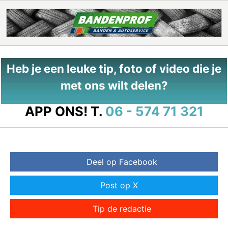
Heb je een leuke tip, foto of video die je
met ons wilt delen?
APP ONS!
T.
06 - 574 71 321
Deel op Facebook
Post op X
Tip de redactie