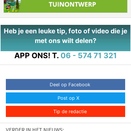
Heb je een leuke tip, foto of video die je
met ons wilt delen?
APP ONS!
T.
06 - 574 71 321
Deel op Facebook
Post op X
Tip de redactie
VERDER IN HET NIEUWS: