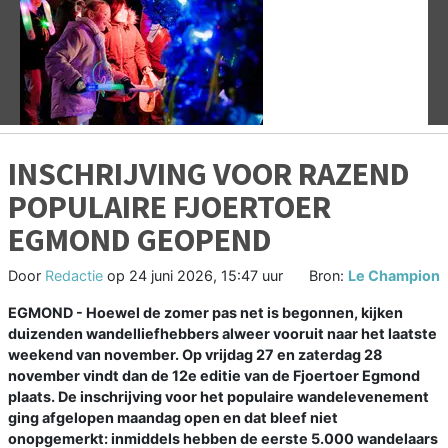
Vorige
V
INSCHRIJVING VOOR RAZEND
POPULAIRE FJOERTOER
EGMOND GEOPEND
Door
Redactie
op
24 juni 2026, 15:47 uur
Bron:
Le Champion
EGMOND - Hoewel de zomer pas net is begonnen, kijken
duizenden wandelliefhebbers alweer vooruit naar het laatste
weekend van november. Op vrijdag 27 en zaterdag 28
november vindt dan de 12e editie van de Fjoertoer Egmond
plaats. De inschrijving voor het populaire wandelevenement
ging afgelopen maandag open en dat bleef niet
onopgemerkt: inmiddels hebben de eerste 5.000 wandelaars