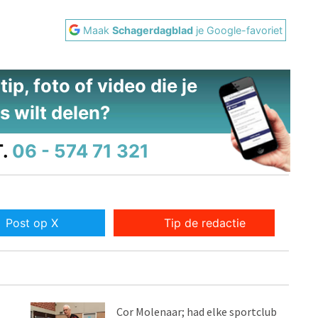
Maak
Schagerdagblad
je Google-favoriet
ip, foto of video die je
s wilt delen?
.
06 - 574 71 321
Post op X
Tip de redactie
Cor Molenaar; had elke sportclub