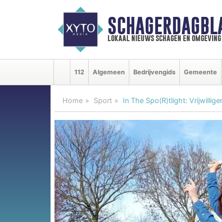
SCHAGERDAGBL
lokaal nieuws schagen en omgeving
112
Algemeen
Bedrijvengids
Gemeente
Home
Sport
In The Spo(R)tlight: Vrijwilli