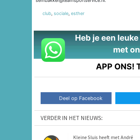
sembakker@teamsportservice.nl.
club
,
sociale
,
esther
Heb je een leuke t
met on
APP ONS!
T
Deel op Facebook
VERDER IN HET NIEUWS:
Kleine Sluis heeft met André