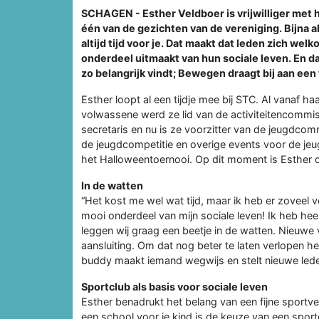
SCHAGEN - Esther Veldboer is vrijwilliger met h
één van de gezichten van de vereniging. Bijna al
altijd tijd voor je. Dat maakt dat leden zich wel
onderdeel uitmaakt van hun sociale leven. En 
zo belangrijk vindt; Bewegen draagt bij aan een 
Esther loopt al een tijdje mee bij STC. Al vanaf haa
volwassene werd ze lid van de activiteitencommis
secretaris en nu is ze voorzitter van de jeugdcomm
de jeugdcompetitie en overige events voor de jeu
het Halloweentoernooi. Op dit moment is Esther 
In de watten
“Het kost me wel wat tijd, maar ik heb er zoveel v
mooi onderdeel van mijn sociale leven! Ik heb he
leggen wij graag een beetje in de watten. Nieu
aansluiting. Om dat nog beter te laten verlopen 
buddy maakt iemand wegwijs en stelt nieuwe lede
Sportclub als basis voor sociale leven
Esther benadrukt het belang van een fijne sportve
een school voor je kind is de keuze van een sport