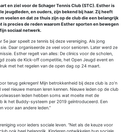
art en ziel voor de Schager Tennis Club (STC). Esther is
le jeugdleden, en ouders, zijn bekend bij haar. Zij heeft
kom voelen en dat ze thuis zijn op de club die een belangrijk
dat is precies de reden waarom Esther sporten en bewegen
fijn sociaal netwerk.
r 5e jaar speelt ze tennis bij deze vereniging. Als jong
sie. Daar organiseerde ze veel voor senioren. Later werd ze
issie. Esther regelt van alles: De clinics voor de scholen,
gd zoals de Kick-off competitie, het Open Jeugd event en
druk met het regelen van de open dag op 24 maart.
oor terug gekregen! Mijn betrokkenheid bij deze club is zo’n
el veel nieuwe mensen leren kennen. Nieuwe leden op de club
we volwassen leden hebben soms wat moeite met de
heb ik het Buddy-systeem per 2019 geïntroduceerd. Een
n voor aan andere leden.”
reniging voor ieders sociale leven. “Net als de keuze voor
club ook heel belangrijk. Kinderen ontwikkelen hun sociale