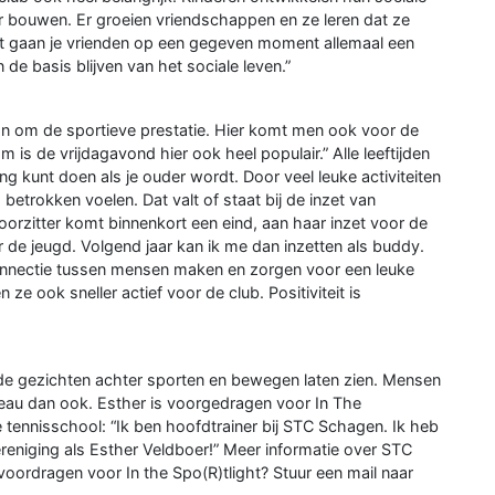
r bouwen. Er groeien vriendschappen en ze leren dat ze
oeit gaan je vrienden op een gegeven moment allemaal een
 de basis blijven van het sociale leven.”
an om de sportieve prestatie. Hier komt men ook voor de
 is de vrijdagavond hier ook heel populair.” Alle leeftijden
ang kunt doen als je ouder wordt. Door veel leuke activiteiten
betrokken voelen. Dat valt of staat bij de inzet van
dvoorzitter komt binnenkort een eind, aan haar inzet voor de
voor de jeugd. Volgend jaar kan ik me dan inzetten als buddy.
connectie tussen mensen maken en zorgen voor een leuke
ze ook sneller actief voor de club. Positiviteit is
de gezichten achter sporten en bewegen laten zien. Mensen
veau dan ook. Esther is voorgedragen voor In The
 tennisschool: “Ik ben hoofdtrainer bij STC Schagen. Ik heb
reniging als Esther Veldboer!” Meer informatie over STC
oordragen voor In the Spo(R)tlight? Stuur een mail naar