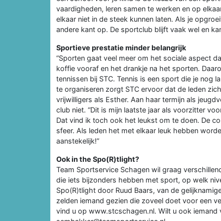
vaardigheden, leren samen te werken en op elkaa
elkaar niet in de steek kunnen laten. Als je opgr
andere kant op. De sportclub blijft vaak wel en kan
Sportieve prestatie minder belangrijk
“Sporten gaat veel meer om het sociale aspect d
koffie vooraf en het drankje na het sporten. Daarom
tennissen bij STC. Tennis is een sport die je nog l
te organiseren zorgt STC ervoor dat de leden zich 
vrijwilligers als Esther. Aan haar termijn als jeug
club niet. “Dit is mijn laatste jaar als voorzitter 
Dat vind ik toch ook het leukst om te doen. De 
sfeer. Als leden het met elkaar leuk hebben worden 
aanstekelijk!”
Ook in the Spo(R)tlight?
Team Sportservice Schagen wil graag verschillen
die iets bijzonders hebben met sport, op welk ni
Spo(R)tlight door Ruud Baars, van de gelijknamige
zelden iemand gezien die zoveel doet voor een ve
vind u op www.stcschagen.nl. Wilt u ook iemand v