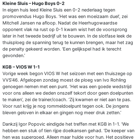
Kleine Sluis – Hugo Boys 0-2
In eigen huis leed Kleine Sluis een 0-2 nederlaag tegen
promovendus Hugo Boys. ‘Het was een moeizaam duel’, zei
Mitchell Jansen na afloop. Nadat de Heerhugowaardse
opponent vlak na rust op 0-1 kwam wist het de voorsprong
later in het tweede bedrijf uit te bouwen. In de slotfase leek de
thuisploeg de spanning terug te kunnen brengen, maar het zag
de penalty gekeerd worden. ‘Een gelijkspel had ik terecht
gevonden.’
KGB – VIOS W 1-1
Vorige week begon VIOS W het seizoen met een thuiszege op
VVS’46. Afgelopen zondag moest de ploeg van Ivo Rohling
genoegen nemen met een punt. ‘Het was een goede wedstrijd
voor ons alleen we deden onszelf tekort door geen doelpunten
te maken’, zei de trainer/coach. ‘Zij kwamen er niet aan te pas.
Voor rust krijg je nog rommeldoelpunt tegen ook. De jongens
bleven geloven in elkaar en gingen nog meer druk zetten.’
Dankzij Igor Popovic eindigde het treffen met KGB in 1-1. ‘We
hebben een stuk of tien rijpe doelkansen gehad. ‘De keeper van
hen was supergoed. Alleen maar hulde voor hun. Het positieve