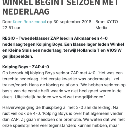
WINKEL BEGINT SEIZOEN MET
NEDERLAAG
Door
Koen Roozendaal
op
30 september 2018,
Bron: XYTO
22:51 uur
Media
REGIO –
Tweedeklasser ZAP leed in Alkmaar een 4-0
nederlaag tegen Kolping Boys. Een klasse lager leden Winkel
en Kleine Sluis een nederlaag, terwijl Hollandia T en VIOS W
gelijkspeelden.
Kolping Boys – ZAP 4-0
Op bezoek bij Kolping Boys verloor ZAP met 4-0. ‘Het was een
terechte nederlaag. Het eerste kwartier was ondermaats.’ zei
trainer/coach Hans de Koning na afloop. ‘We hebben verloren op
basis van de eerste helft waarin we niet heel goed waren in de
duels. Uiteindelijk hadden we wel wat mogelijkheden.’
Halverwege ging de thuisploeg al met 3-0 aan de leiding. Na
rust viel ook de 4-0. ‘Kolping Boys is over het algemeen verder
dan ZAP. Zij gaan meedoen om promotie. We weten dat we met
onze speelstijl heel veel tegenstanders kunnen hebben, maar