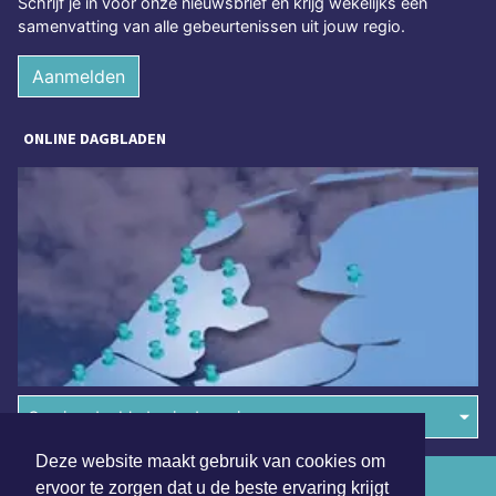
Schrijf je in voor onze nieuwsbrief en krijg wekelijks een
samenvatting van alle gebeurtenissen uit jouw regio.
Aanmelden
ONLINE DAGBLADEN
Overige dagbladen in de regio
Deze website maakt gebruik van cookies om
Algemene voorwaarden
ervoor te zorgen dat u de beste ervaring krijgt