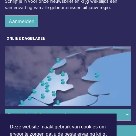
Schrijf je in voor onze nieuwsbrief en krijg wekelijks een
samenvatting van alle gebeurtenissen uit jouw regio.
Aanmelden
ONLINE DAGBLADEN
Overige dagbladen in de regio
Deze website maakt gebruik van cookies om
Algemene voorwaarden
ervoor te zorgen dat u de beste ervaring krijgt