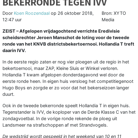
BEKERRONDE TEGEN IVV
Door
Koen Roozendaal
op
26 oktober 2018,
Bron: XYTO
12:47 uur
Media
ZEIST – Afgelopen vrijdagochtend verrichte Eredivisie
scheidsrechter Jeroen Manschot de loting voor de tweede
ronde van het KNVB districtsbekertoernooi. Hollandia T treft
daarin IVV.
In de eerste regio zaten er nog vier ploegen uit de regio in het
bekertoernooi, maar ZAP, Kleine Sluis er Winkel verloren.
Hollandia T kwam afgelopen donderdagavond wel door de
eerste ronde heen. In eigen huis versloeg het competitiegenoot
Hugo Boys en zorgde er zo voor dat het bekerseizoen langer
duurt.
Ook in de tweede bekerronde speelt Hollandia T in eigen huis.
Tegenstander is IVV, de koploper van de Derde Klasse C van het
zondagvoetbal. In de vorige ronde rekende de ploeg uit
Landsmeer na strafschoppen af met Strandvogels.
De wedstrijd wordt gespeeld in het weekend van 10 en 11