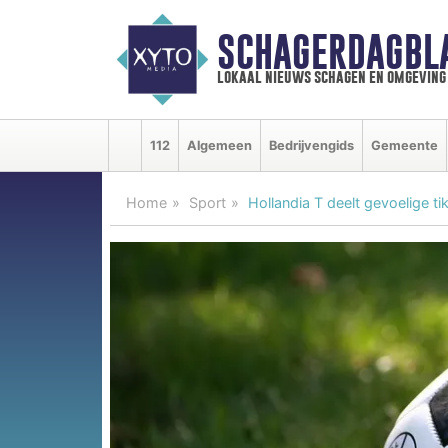
SCHAGERDAGBL
lokaal nieuws schagen en omgeving
112
Algemeen
Bedrijvengids
Gemeente
Home
Sport
Hollandia T deelt gevoelige ti