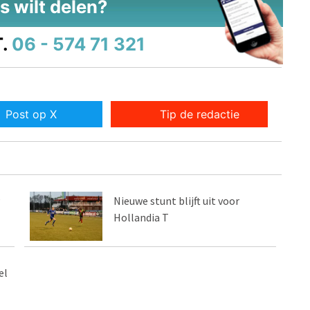
s wilt delen?
.
06 - 574 71 321
Post op X
Tip de redactie
P
Nieuwe stunt blijft uit voor
Hollandia T
el