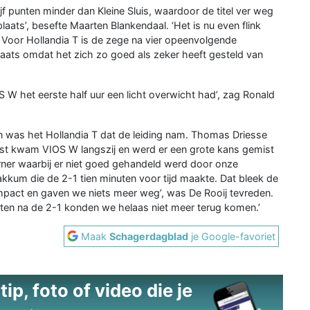
 punten minder dan Kleine Sluis, waardoor de titel ver weg
laats’, besefte Maarten Blankendaal. ‘Het is nu even flink
Voor Hollandia T is de zege na vier opeenvolgende
laats omdat het zich zo goed als zeker heeft gesteld van
S W het eerste half uur een licht overwicht had’, zag Ronald
 was het Hollandia T dat de leiding nam. Thomas Driesse
ust kwam VIOS W langszij en werd er een grote kans gemist
orner waarbij er niet goed gehandeld werd door onze
kkum die de 2-1 tien minuten voor tijd maakte. Dat bleek de
mpact en gaven we niets meer weg’, was De Rooij tevreden.
nuten na de 2-1 konden we helaas niet meer terug komen.’
Maak
Schagerdagblad
je Google-favoriet
ip, foto of video die je