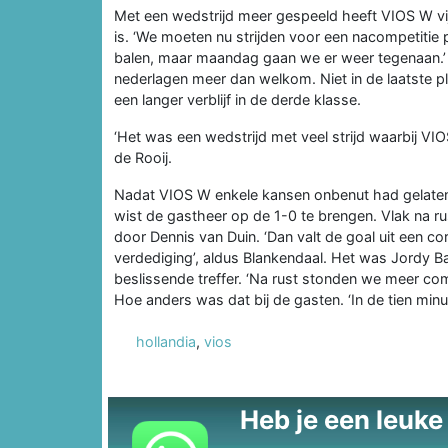
Met een wedstrijd meer gespeeld heeft VIOS W vijf
is. ‘We moeten nu strijden voor een nacompetitie p
balen, maar maandag gaan we er weer tegenaan.’ 
nederlagen meer dan welkom. Niet in de laatste p
een langer verblijf in de derde klasse.
‘Het was een wedstrijd met veel strijd waarbij VIO
de Rooij.
Nadat VIOS W enkele kansen onbenut had gelaten
wist de gastheer op de 1-0 te brengen. Vlak na r
door Dennis van Duin. ‘Dan valt de goal uit een c
verdediging’, aldus Blankendaal. Het was Jordy Ba
beslissende treffer. ‘Na rust stonden we meer co
Hoe anders was dat bij de gasten. ‘In de tien mi
hollandia
,
vios
Heb je een leuke t