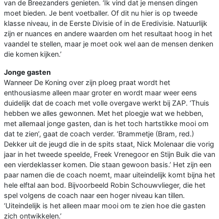
van de Breezanders genieten. ‘Ik vind dat je mensen dingen
moet bieden. Je bent voetballer. Of dit nu hier is op tweede
klasse niveau, in de Eerste Divisie of in de Eredivisie. Natuurlijk
zijn er nuances en andere waarden om het resultaat hoog in het
vaandel te stellen, maar je moet ook wel aan de mensen denken
die komen kijken.’
Jonge gasten
Wanneer De Koning over zijn ploeg praat wordt het
enthousiasme alleen maar groter en wordt maar weer eens
duidelijk dat de coach met volle overgave werkt bij ZAP. ‘Thuis
hebben we alles gewonnen. Met het ploegje wat we hebben,
met allemaal jonge gasten, dan is het toch hartstikke mooi om
dat te zien’, gaat de coach verder. ‘Brammetje (Bram, red.)
Dekker uit de jeugd die in de spits staat, Nick Molenaar die vorig
jaar in het tweede speelde, Freek Vrenegoor en Stijn Buik die van
een vierdeklasser komen. Die staan gewoon basis.’ Het zijn een
paar namen die de coach noemt, maar uiteindelijk komt bijna het
hele elftal aan bod. Bijvoorbeeld Robin Schouwvlieger, die het
spel volgens de coach naar een hoger niveau kan tillen.
‘Uiteindelijk is het alleen maar mooi om te zien hoe die gasten
zich ontwikkelen.’