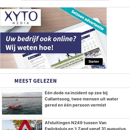
MEEST GELEZEN
Eén dode na incident op zee bij
Callantsoog, twee mensen uit water
gered en één persoon vermist
Afsluitingen N249 tussen Van
Ewijcksluis en ’t Zand vanaf 31 augustus