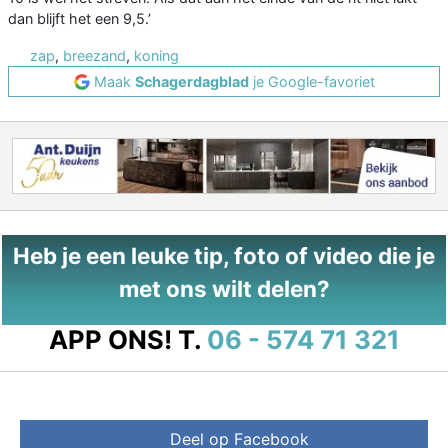
dan blijft het een 9,5.’
zap
,
breezand
,
koning
Maak
Schagerdagblad
je Google-favoriet
Heb je een leuke tip, foto of video die je
met ons wilt delen?
APP ONS!
T.
06 - 574 71 321
Deel op Facebook