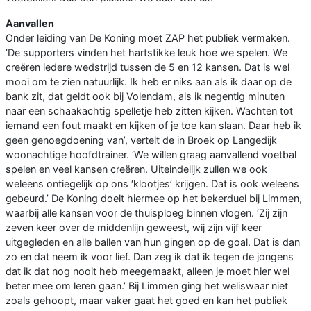
Aanvallen
Onder leiding van De Koning moet ZAP het publiek vermaken.
‘De supporters vinden het hartstikke leuk hoe we spelen. We
creëren iedere wedstrijd tussen de 5 en 12 kansen. Dat is wel
mooi om te zien natuurlijk. Ik heb er niks aan als ik daar op de
bank zit, dat geldt ook bij Volendam, als ik negentig minuten
naar een schaakachtig spelletje heb zitten kijken. Wachten tot
iemand een fout maakt en kijken of je toe kan slaan. Daar heb ik
geen genoegdoening van’, vertelt de in Broek op Langedijk
woonachtige hoofdtrainer. ‘We willen graag aanvallend voetbal
spelen en veel kansen creëren. Uiteindelijk zullen we ook
weleens ontiegelijk op ons ‘klootjes’ krijgen. Dat is ook weleens
gebeurd.’ De Koning doelt hiermee op het bekerduel bij Limmen,
waarbij alle kansen voor de thuisploeg binnen vlogen. ‘Zij zijn
zeven keer over de middenlijn geweest, wij zijn vijf keer
uitgegleden en alle ballen van hun gingen op de goal. Dat is dan
zo en dat neem ik voor lief. Dan zeg ik dat ik tegen de jongens
dat ik dat nog nooit heb meegemaakt, alleen je moet hier wel
beter mee om leren gaan.’ Bij Limmen ging het weliswaar niet
zoals gehoopt, maar vaker gaat het goed en kan het publiek