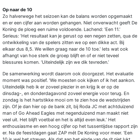
Op naar de 10
Zo halverwege het seizoen kan de balans worden opgemaakt
en er een cijfer aan worden gehangen. Niet onverwacht geeft De
Koning de ploeg een ruime voldoende. Lachend: ‘Een 11.’
Serieus: ‘Het resultaat kan je gerust op een negen zetten, qua de
ontwikkeling van de spelers zitten we op een dikke act. Bij
elkaar dus 8,5. We willen graag naar de 10 toe.’ Iets wat ook
afhangt van hoe sterk de groep blijft en of er niet teveel
blessures komen. ‘Uiteindelijk zijn we dik tevreden.’
De samenwerking wordt daarom ook doorgezet. Het evaluatie
moment was positief. ‘We moesten ook kijken of ik het aankon.
Uiteindelijk heb ik er zoveel plezier in en krijg ik er op de
dinsdag-, en donderdagavond zoveel energie voor terug. En
zondag is het hartstikke mooi om te zien hoe de wedstrijden
zijn. Of je dan hier op de bank zit, bij Roda JC met achtduizend
man of Go Ahead Eagles met negenduizend man maakt niet
veel uit. Het blijft voetbal en het is altijd even leuk.’ Het
enthousiasme en een hoog cijfer op het tussentijdse rapport zijn
er. Na de feestdagen gaat ZAP mét De Koning voor meer. ‘Een
10 is wel het streven. Als dat aan het einde van de rit niet lukt