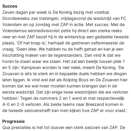
Succes
Zeven dagen per week is De Koning bezig met voetbal.
Doordeweeks zes trainingen, vrijdagavond de wedstrijd van FC
Volendam en op zondag met ZAP in actie. Met succes. Met de
Volendamse eerstedivisionist zette hij direct een sterke reeks
neer en met ZAP bezet hij in de winterstop een gedeelde tweede
plaats. ‘Of het knap is’, herhaalt de gedreven oefenmeester de
vraag. ‘Geen idee. We hebben nu de helft gehad en kan je een
inschatting maken van de tegenstanders. Dan vind ik dat we
horen te staan waar we staan. Het zal een beetje tussen plek 1
en 5 zijn.’ Kampioen worden is niet reëel, meent De Koning. ‘De
Zouaven is iets te sterk en in bepaalde duels hebben we dingen
laten liggen. Ik vind wel dat als Kolping Boys en De Zouaven hier
komen dat we wel meer moeten kunnen brengen dan in de
eerste wedstrijd. Dat zijn enige twee wedstrijden die we verloren
hebben.’ Tegen de nummers 2 en 1 werd er met respectievelijk
4-0 en 2-0 verloren. Als beide teams naar Breezand komen in
de tweede seizoenshelft kan men kijken hoe ZAP er voor staat.’
Progressie
Qua prestaties is het tot dusver een sterk seizoen van ZAP. De