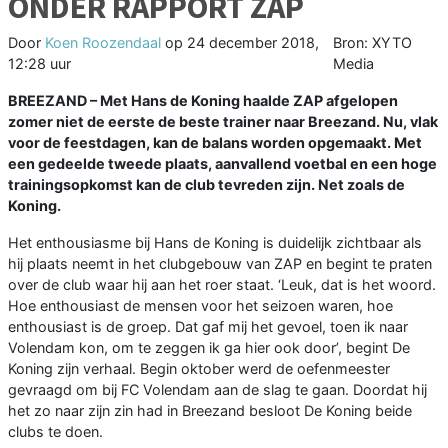
ONDER RAPPORT ZAP
Door
Koen Roozendaal
op
24 december 2018,
Bron: XYTO
12:28 uur
Media
BREEZAND – Met Hans de Koning haalde ZAP afgelopen
zomer niet de eerste de beste trainer naar Breezand. Nu, vlak
voor de feestdagen, kan de balans worden opgemaakt. Met
een gedeelde tweede plaats, aanvallend voetbal en een hoge
trainingsopkomst kan de club tevreden zijn. Net zoals de
Koning.
Het enthousiasme bij Hans de Koning is duidelijk zichtbaar als
hij plaats neemt in het clubgebouw van ZAP en begint te praten
over de club waar hij aan het roer staat. ‘Leuk, dat is het woord.
Hoe enthousiast de mensen voor het seizoen waren, hoe
enthousiast is de groep. Dat gaf mij het gevoel, toen ik naar
Volendam kon, om te zeggen ik ga hier ook door’, begint De
Koning zijn verhaal. Begin oktober werd de oefenmeester
gevraagd om bij FC Volendam aan de slag te gaan. Doordat hij
het zo naar zijn zin had in Breezand besloot De Koning beide
clubs te doen.