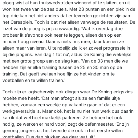
ploeg wist al hun thuiswedstrijden winnend af te sluiten, en uit
won het twee van de zes duels. Met 23 punten en een plek in de
top drie kan het niet anders dat er tevreden gezichten zijn aan
het Ceresplein. Toch is dat niet alleen vanwege de resultaten. De
inzet van de ploeg is prijzenswaardig. ‘Wat ik overdag doe
probeer ik s’avonds ook neer te leggen, alleen dan op een
minder hoog niveau. Daar is niets mis mee, daar kunnen ze
alleen maar van leren. Uiteindelijk zie ik er zoveel progressie in
bij die jongens. Van dag 1 tot nu’, aldus De Koning die wekelijks
met een grote groep aan de slag kan. ‘Van de 33 man die we
hebben zijn er elke training tussen de 25 en 30 man op de
training. Dat geeft wel aan hoe fijn ze het vinden om te
voetballen en te willen trainen.’
Toch zijn er logischerwijs ook dingen waar De Koning enigszins
moeite mee heeft. ‘Dat men afzegt als ze een familie uitje
hebben, zomaar een weekje op vakantie gaan of dat er een
werkgeversuitje is. Maar oké, het is nu niet hun werk dus daarin
kan ik dat wel heel makkelijk parkeren. Ze hebben het ook
nodig, ze werken er hard voor’, zegt de oefenmeester. ‘Er zijn
genoeg jongens uit het tweede die ook in het eerste willen
voetballen. Dus dan plukken we daar wat uit.’