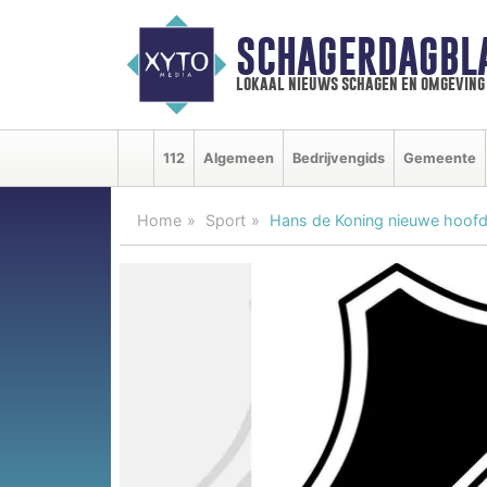
SCHAGERDAGBL
lokaal nieuws schagen en omgeving
112
Algemeen
Bedrijvengids
Gemeente
Home
Sport
Hans de Koning nieuwe hoofd