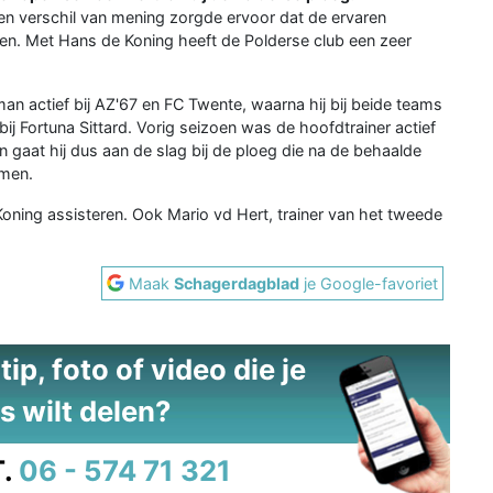
en verschil van mening zorgde ervoor dat de ervaren
en. Met Hans de Koning heeft de Polderse club een zeer
n actief bij AZ'67 en FC Twente, waarna hij bij beide teams
bij Fortuna Sittard. Vorig seizoen was de hoofdtrainer actief
n gaat hij dus aan de slag bij de ploeg die na de behaalde
omen.
oning assisteren. Ook Mario vd Hert, trainer van het tweede
Maak
Schagerdagblad
je Google-favoriet
ip, foto of video die je
s wilt delen?
.
06 - 574 71 321