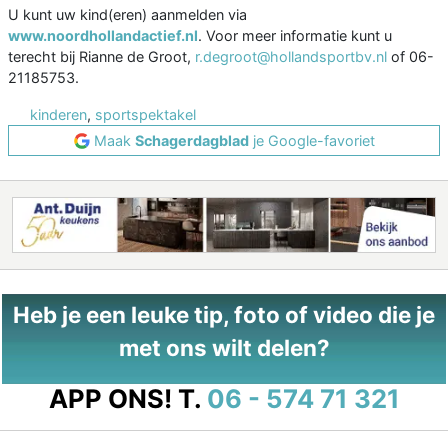
U kunt uw kind(eren) aanmelden via
www.noordhollandactief.nl
. Voor meer informatie kunt u
terecht bij Rianne de Groot,
r.degroot@hollandsportbv.nl
of 06-
21185753.
kinderen
,
sportspektakel
Maak
Schagerdagblad
je Google-favoriet
Heb je een leuke tip, foto of video die je
met ons wilt delen?
APP ONS!
T.
06 - 574 71 321