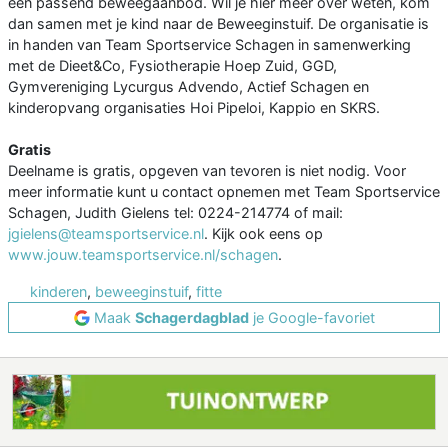
een passend beweegaanbod. Wil je hier meer over weten, kom
dan samen met je kind naar de Beweeginstuif. De organisatie is
in handen van Team Sportservice Schagen in samenwerking
met de Dieet&Co, Fysiotherapie Hoep Zuid, GGD,
Gymvereniging Lycurgus Advendo, Actief Schagen en
kinderopvang organisaties Hoi Pipeloi, Kappio en SKRS.
Gratis
Deelname is gratis, opgeven van tevoren is niet nodig. Voor
meer informatie kunt u contact opnemen met Team Sportservice
Schagen, Judith Gielens tel: 0224-214774 of mail:
jgielens@teamsportservice.nl
. Kijk ook eens op
www.jouw.teamsportservice.nl/schagen
.
kinderen
,
beweeginstuif
,
fitte
Maak
Schagerdagblad
je Google-favoriet