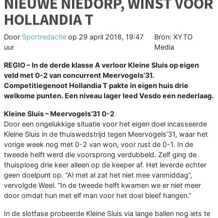
NIEUWE NIEDORP, WINST VOOR
HOLLANDIA T
Door
Sportredactie
op
29 april 2018, 19:47
Bron: XYTO
uur
Media
REGIO –
In de derde klasse A verloor Kleine Sluis op eigen
veld met 0-2 van concurrent Meervogels’31.
Competitiegenoot Hollandia T pakte in eigen huis drie
welkome punten. Een niveau lager leed Vesdo een nederlaag.
Kleine Sluis – Meervogels’31 0-2
Door een ongelukkige situatie voor het eigen doel incasseerde
Kleine Sluis in de thuiswedstrijd tegen Meervogels’31, waar het
vorige week nog met 0-2 van won, voor rust de 0-1. In de
tweede helft werd die voorsprong verdubbeld. Zelf ging de
thuisploeg drie keer alleen op de keeper af. Het leverde echter
geen doelpunt op. “Al met al zat het niet mee vanmiddag”,
vervolgde Weel. “In de tweede helft kwamen we er niet meer
door omdat hun met elf man voor het doel bleef hangen.”
In de slotfase probeerde Kleine Sluis via lange ballen nog iets te