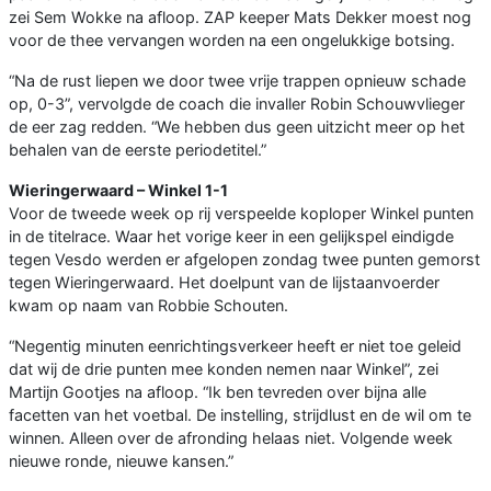
zei Sem Wokke na afloop. ZAP keeper Mats Dekker moest nog
voor de thee vervangen worden na een ongelukkige botsing.
“Na de rust liepen we door twee vrije trappen opnieuw schade
op, 0-3”, vervolgde de coach die invaller Robin Schouwvlieger
de eer zag redden. “We hebben dus geen uitzicht meer op het
behalen van de eerste periodetitel.”
Wieringerwaard – Winkel 1-1
Voor de tweede week op rij verspeelde koploper Winkel punten
in de titelrace. Waar het vorige keer in een gelijkspel eindigde
tegen Vesdo werden er afgelopen zondag twee punten gemorst
tegen Wieringerwaard. Het doelpunt van de lijstaanvoerder
kwam op naam van Robbie Schouten.
“Negentig minuten eenrichtingsverkeer heeft er niet toe geleid
dat wij de drie punten mee konden nemen naar Winkel”, zei
Martijn Gootjes na afloop. “Ik ben tevreden over bijna alle
facetten van het voetbal. De instelling, strijdlust en de wil om te
winnen. Alleen over de afronding helaas niet. Volgende week
nieuwe ronde, nieuwe kansen.”