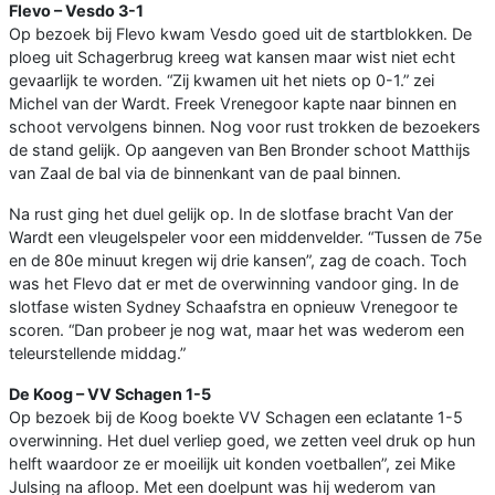
Flevo – Vesdo 3-1
Op bezoek bij Flevo kwam Vesdo goed uit de startblokken. De
ploeg uit Schagerbrug kreeg wat kansen maar wist niet echt
gevaarlijk te worden. “Zij kwamen uit het niets op 0-1.” zei
Michel van der Wardt. Freek Vrenegoor kapte naar binnen en
schoot vervolgens binnen. Nog voor rust trokken de bezoekers
de stand gelijk. Op aangeven van Ben Bronder schoot Matthijs
van Zaal de bal via de binnenkant van de paal binnen.
Na rust ging het duel gelijk op. In de slotfase bracht Van der
Wardt een vleugelspeler voor een middenvelder. “Tussen de 75e
en de 80e minuut kregen wij drie kansen”, zag de coach. Toch
was het Flevo dat er met de overwinning vandoor ging. In de
slotfase wisten Sydney Schaafstra en opnieuw Vrenegoor te
scoren. “Dan probeer je nog wat, maar het was wederom een
teleurstellende middag.”
D
e Koog – VV Schagen 1-5
Op bezoek bij de Koog boekte VV Schagen een eclatante 1-5
overwinning. Het duel verliep goed, we zetten veel druk op hun
helft waardoor ze er moeilijk uit konden voetballen”, zei Mike
Julsing na afloop. Met een doelpunt was hij wederom van