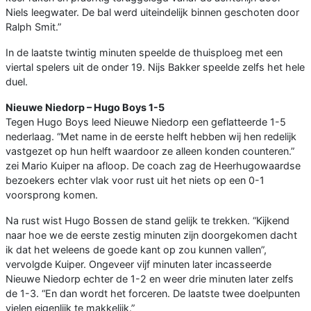
Niels leegwater. De bal werd uiteindelijk binnen geschoten door
Ralph Smit.”
In de laatste twintig minuten speelde de thuisploeg met een
viertal spelers uit de onder 19. Nijs Bakker speelde zelfs het hele
duel.
Nieuwe Niedorp – Hugo Boys 1-5
Tegen Hugo Boys leed Nieuwe Niedorp een geflatteerde 1-5
nederlaag. “Met name in de eerste helft hebben wij hen redelijk
vastgezet op hun helft waardoor ze alleen konden counteren.”
zei Mario Kuiper na afloop. De coach zag de Heerhugowaardse
bezoekers echter vlak voor rust uit het niets op een 0-1
voorsprong komen.
Na rust wist Hugo Bossen de stand gelijk te trekken. “Kijkend
naar hoe we de eerste zestig minuten zijn doorgekomen dacht
ik dat het weleens de goede kant op zou kunnen vallen”,
vervolgde Kuiper. Ongeveer vijf minuten later incasseerde
Nieuwe Niedorp echter de 1-2 en weer drie minuten later zelfs
de 1-3. “En dan wordt het forceren. De laatste twee doelpunten
vielen eigenlijk te makkelijk.”