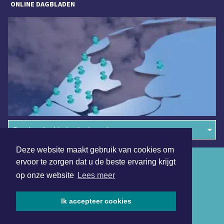
ONLINE DAGBLADEN
Overige dagbladen in de regio
Deze website maakt gebruik van cookies om
Algemene voorwaarden
ervoor te zorgen dat u de beste ervaring krijgt
op onze website
Lees meer
Disclaimer
Privacy Statement
Ik accepteer cookies
Copyright (c) 2026 | Schagerdagblad.nl - Alle rechten