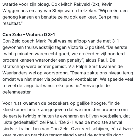
waarde voor zijn ploeg. Ook Mitch Rekveld (2x), Kevin
Weggemans en Jay van Steijn waren trefzeker. “Wij creëerden
genoeg kansen en benutte ze nu ook een keer. Een prima
resultaat.”
Con Zelo – Victoria O 3-1
Con Zelo coach Mark Pauli was na afloop van de met 3-1
gewonnen thuiswedstrijd tegen Victoria O positief. “De eerste
twintig minuten waren echt goed, we creëerden vijf honderd
procent kansen waaronder een penalty”, aldus Pauli. De
strafschop werd echter gemist. Via Ralph Smit kwamen de
Waarlanders wel op voorsprong. “Daarna zakte ons niveau terug
omdat we niet meer via positiespel voetbalden. We speelde veel
te veel de lange bal vanuit elke positie.” vervolgde de
oefenmeester.
Voor rust kwamen de bezoekers op gelijke hoogte. “In de
kleedkamer heb ik aangegeven dat we moesten proberen om
de eerste twintig minuten te evenaren en blijven voetballen, dat
lukte gedeeltelijk”, zei Pauli. “De 2-1 was de mooiste aanval
sinds ik trainer ben van Con Zelo. Over veel schijven, één à twee
keer raken en prachtig teruggelegd vanaf de achterlijn door