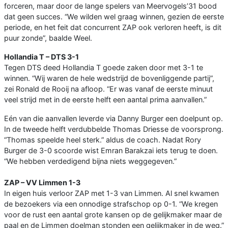
forceren, maar door de lange spelers van Meervogels’31 bood
dat geen succes. “We wilden wel graag winnen, gezien de eerste
periode, en het feit dat concurrent ZAP ook verloren heeft, is dit
puur zonde”, baalde Weel.
Hollandia T – DTS 3-1
Tegen DTS deed Hollandia T goede zaken door met 3-1 te
winnen. “Wij waren de hele wedstrijd de bovenliggende partij”,
zei Ronald de Rooij na afloop. “Er was vanaf de eerste minuut
veel strijd met in de eerste helft een aantal prima aanvallen.”
Eén van die aanvallen leverde via Danny Burger een doelpunt op.
In de tweede helft verdubbelde Thomas Driesse de voorsprong.
“Thomas speelde heel sterk.” aldus de coach. Nadat Rory
Burger de 3-0 scoorde wist Emran Barakzai iets terug te doen.
“We hebben verdedigend bijna niets weggegeven.”
ZAP – VV Limmen 1-3
In eigen huis verloor ZAP met 1-3 van Limmen. Al snel kwamen
de bezoekers via een onnodige strafschop op 0-1. “We kregen
voor de rust een aantal grote kansen op de gelijkmaker maar de
paal en de Limmen doelman stonden een gelijkmaker in de weg.”