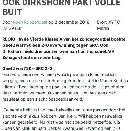
OOK DIRKSHORN PAKT VOLLE
BUIT
Door
Koen Roozendaal
op
2 december 2018,
Bron: XYTO
23:39 uur
Media
REGIO –
In de Vierde Klasse A van het zondagvoetbal boekte
Geel Zwart’30 een 2-0 overwinning tegen SRC. Ook
Dirkshorn hield drie punten over aan hun thuisduel. VV
Schagen leed een nederlaag.
Geel Zwart’30 – SRC 2-0
‘Een verdiende overwinning waarbij we geen kans hebben
weggegeven en de nul hebben gehouden’, stelde Marco Kuut na
afloop. ‘Twee keer op de paal en eenmaal op de lat geschoten,
daar hadden we meer uit kunnen halen. Het was een goed
resultaat op een slecht bespeelbaar veld.’
‘De eerste helft zat vol met balverlies en foute passes door het
slechte veld’, aldus Robbert-Jan Klein. ‘Wij hebben nauwelijks
kansen gecreëerd. Na rust was het spelbeeld hetzelfde.’ Via
Joeri van Klink en Sam Dekker kwam Geel Zwart op een 2-0