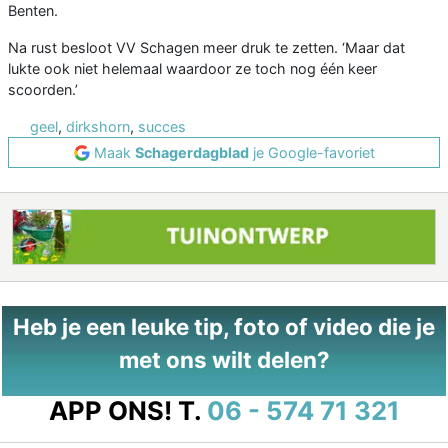
Benten.
Na rust besloot VV Schagen meer druk te zetten. ‘Maar dat
lukte ook niet helemaal waardoor ze toch nog één keer
scoorden.’
geel
,
dirkshorn
,
succes
Maak
Schagerdagblad
je Google-favoriet
Heb je een leuke tip, foto of video die je
met ons wilt delen?
APP ONS!
T.
06 - 574 71 321