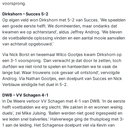
voorsprong.
Dirkshorn – Succes 5-2
Op eigen veld won Dirkshorn met 5-2 van Succes. ‘We speelden
een goede eerste helft. We domineerden, maar ondanks dat
kwamen we op achterstand’, aldus Jeffrey Androg. ‘We bleven
de voetballende oplossing vinden en een aantal mooie aanvallen
van achteruit opgebouwd.’
Via Nick Borst en tweemaal Wilco Gootjes kwam Dirkshorn op
een 3-1 voorsprong. ‘Dan verwacht je dat door te zetten, toch
durfden we niet rond te spelen en hanteerden we te vaak de
lange bal. Waar trouwens ook gevaar uit ontstond’, vervolgde
Androg. Via Nathan Gootjes, een doelpunt van Succes en Nick
Verblauw eindigde het duel in 5-2.
DWB – VV Schagen 4-1
In De Weere verloor VV Schagen met 4-1 van DWB. ‘In de eerste
helft voetbalden we erg slecht. We zakten in en wonnen weinig
duels’, zei Mike Julsing. ‘Ballen werden niet goed ingespeeld en
we leden snel balverlies.’ Halverwege ging de thuisploeg met 3-
1 aan de leiding. Het Schagense doelpunt viel via Kevin van