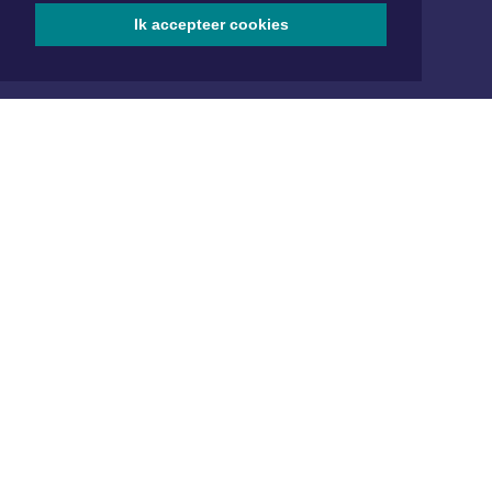
Ik accepteer cookies
Aanmelden
ONLINE DAGBLADEN
Overige dagbladen in de regio
Algemene voorwaarden
Disclaimer