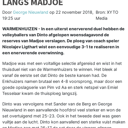
LANGS MADJOE
Door
George Nieuwland
op
22 november 2018,
Bron: XYTO
19:25 uur
Media
WARMENHUIZEN - In een uiterst enerverend duel hebben de
volleyballers van Dinto afgelopen woensdagavond de
reserves van Madjoe verslagen. De ploeg van coach speler
Nicolajev Ligthart wist een eenvoudige 3-1 te realiseren in
een enerverende overwinning.
Madjoe was met een voltallige selectie afgereisd en wist in het
thuisduel niet van de Warmenhuizers te winnen. Het bleek al
vanaf de eerste set dat Dinto de beste kansen had. De
Enkhuizers namen brutaal een 4-8 voorsprong, maar door een
goede opslagserie van Pim vd Aa en sterk netspel van Emiel
Tesselaar kwam de thuisploeg langszij.
Dinto was vervolgens met Sander van de Berg en George
Nieuwland in een aanvallende hoofdrol veel sterker en won de
set overtuigend met 25-23. Ook in het tweede deel was geen
vuiltje aan de lucht. Dinto kon aanvallend een sterke vuist maken
en Madjoe zag met 25-17 de set door de vingers glippen.